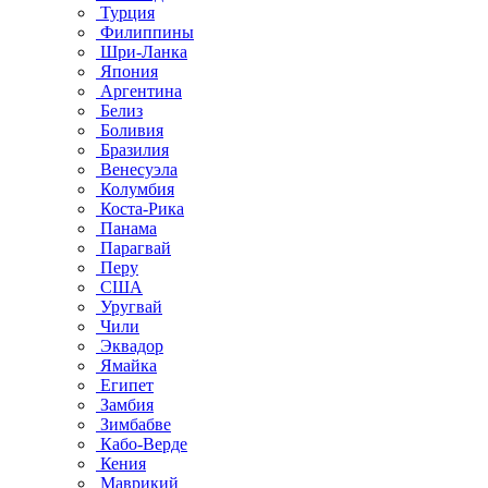
Турция
Филиппины
Шри-Ланка
Япония
Аргентина
Белиз
Боливия
Бразилия
Венесуэла
Колумбия
Коста-Рика
Панама
Парагвай
Перу
США
Уругвай
Чили
Эквадор
Ямайка
Египет
Замбия
Зимбабве
Кабо-Верде
Кения
Маврикий