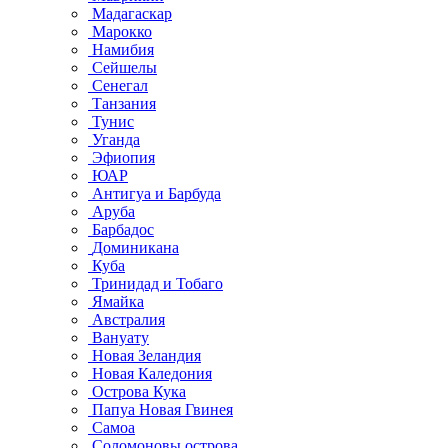
Мадагаскар
Марокко
Намибия
Сейшелы
Сенегал
Танзания
Тунис
Уганда
Эфиопия
ЮАР
Антигуа и Барбуда
Аруба
Барбадос
Доминикана
Куба
Тринидад и Тобаго
Ямайка
Австралия
Вануату
Новая Зеландия
Новая Каледония
Острова Кука
Папуа Новая Гвинея
Самоа
Соломоновы острова