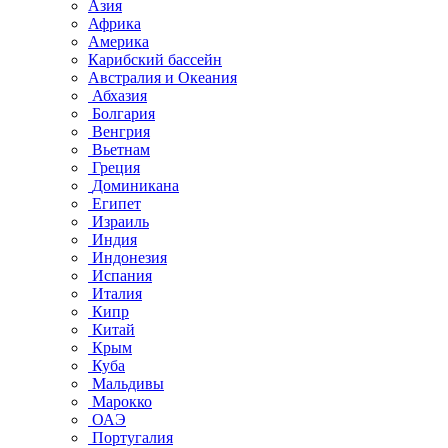
Азия
Африка
Америка
Карибский бассейн
Австралия и Океания
Абхазия
Болгария
Венгрия
Вьетнам
Греция
Доминикана
Египет
Израиль
Индия
Индонезия
Испания
Италия
Кипр
Китай
Крым
Куба
Мальдивы
Марокко
ОАЭ
Португалия