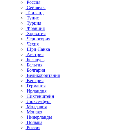
Россия
Сейшелы
Таиланд
Тунис
Турция
Франция
Хорватия
Черногория
Чехия
Шри-Ланка
Австрия
Беларусь
Бельгия
Болгария
Великобритания
Венгрия
Германия
Ирландия
Лихтенштейн
Люксембург
Молдавия
Монако
Нидерланды
Польша
Россия