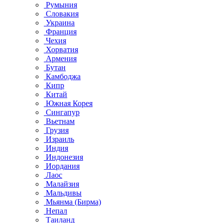
Румыния
Словакия
Украина
Франция
Чехия
Хорватия
Армения
Бутан
Камбоджа
Кипр
Китай
Южная Корея
Сингапур
Вьетнам
Грузия
Израиль
Индия
Индонезия
Иордания
Лаос
Малайзия
Мальдивы
Мьянма (Бирма)
Непал
Таиланд