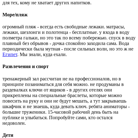
для тех, кому не хватает других напитков.
Море/пляж
огромный пляж - всегда есть свободные лежаки. матрасы,
лежаки, шезлонги и полотенца - бесплатные. у входа в воду
полметра гальки, но это так по всему побережью. спуск в воду
плавный без обрывов - дочка спокойно заходила сама. Вода
периодически была мутная - после сильных волн, но это ж не
Египет
. Мы знали, куда ехали.
Развлечения и спорт
тренажерный зал рассчитан не на профессионалов, но в
принципе позаниматься для себя можно. не продуманы в
раздевалках ключи от ящиков - в других отелях они
прикреплены на специальные браслеты, которые можно
повесить на руку и они не будут мешать, а тут закрываешь
шкафчик и не знаешь, куда девать ключ. ребята аниматоры -
большие труженики. 15-часовой рабочий день быть на
публике и улыбаться. Попробуйте сами, кто остался
недоволен.
Дети