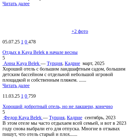
Читать далее
+2
фото
05.07.25
1
0
478
Отдых в Kaya Belek в начале весны
5
Анна
Kaya Belek
—
Турция
,
Кадрие
март, 2025
Хороший отель с большим ландшафтным садом, большим
детским бассейном с отдельной небольшой игровой
площадкой и собственным пляжем. ......
Читать далее
11.03.25
1
0
759
Хороший добротный отель, но не лакшери, конечно
5
Федор
Kaya Belek
—
Турция
,
Кадрие
сентябрь, 2023
В этом отеле мы часто отдыхаем всей семьей, и вот в 2023
году снова выбрали его для отпуска. Многие в отзывах
пишут, что отель старый и плох......