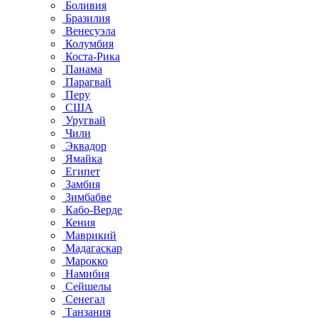
Боливия
Бразилия
Венесуэла
Колумбия
Коста-Рика
Панама
Парагвай
Перу
США
Уругвай
Чили
Эквадор
Ямайка
Египет
Замбия
Зимбабве
Кабо-Верде
Кения
Маврикий
Мадагаскар
Марокко
Намибия
Сейшелы
Сенегал
Танзания