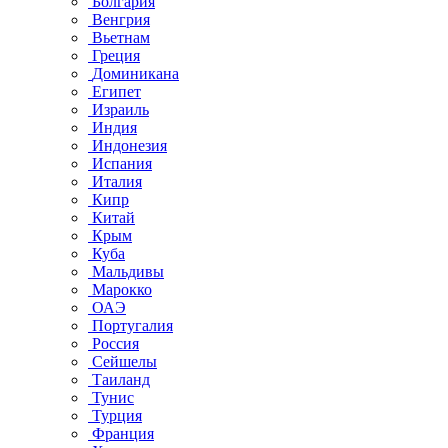
Болгария
Венгрия
Вьетнам
Греция
Доминикана
Египет
Израиль
Индия
Индонезия
Испания
Италия
Кипр
Китай
Крым
Куба
Мальдивы
Марокко
ОАЭ
Португалия
Россия
Сейшелы
Таиланд
Тунис
Турция
Франция