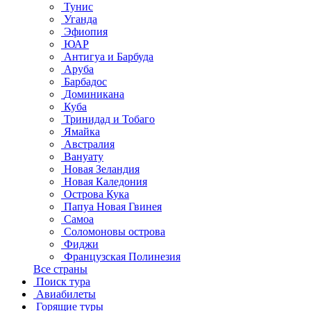
Тунис
Уганда
Эфиопия
ЮАР
Антигуа и Барбуда
Аруба
Барбадос
Доминикана
Куба
Тринидад и Тобаго
Ямайка
Австралия
Вануату
Новая Зеландия
Новая Каледония
Острова Кука
Папуа Новая Гвинея
Самоа
Соломоновы острова
Фиджи
Французская Полинезия
Все страны
Поиск тура
Авиабилеты
Горящие туры