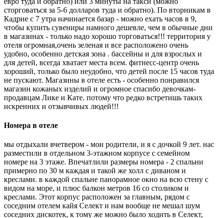
евро туда и обратно) или 3 минуты на такси (можно
сторговаться за 5-6 долларов туда и обратно). По вторникам в
Кадрие с 7 утра начинается базар - можно ехать часов в 9,
чтобы купить сувениры намного дешевле, чем в обычные дни
в магазинах - только надо хорошо торговаться!!! территория у
отеля огромная,очень зеленая и все расположено очень
удобно, особенно детская зона . бассейны и для взрослых и
для детей, всегда хватает места всем. фитнесс-центр очень
хороший, только было неудобно, что детей после 15 часов туда
не пускают. Магазины в отеле есть - особенно понравился
магазин кожаных изделий и огромное спасибо девочкам-
продавцам Лике и Кате. потому что редко встретишь таких
искренних и отзывчивых людей!!!
Номера в отеле
мы отдыхали вчетвером - мои родители, и я с дочкой 9 лет. нас
разместили в отдельном 3-этажном корпусе с семейном
номере на 3 этаже. Впечатлили размеры номера - 2 спальни
примерно по 30 м каждая и такой же холл с диваном и
креслами. в каждой спальне панорамное окно на всю стену с
видом на море, и плюс балкон метров 16 со столиком и
креслами. Этот корпус расположен за главным, рядом с
соседним отелем кайя Селект и нам вообще не мешал шум
соседних дискотек, к тому же можно было ходить в Селект,