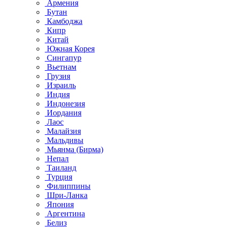
Армения
Бутан
Камбоджа
Кипр
Китай
Южная Корея
Сингапур
Вьетнам
Грузия
Израиль
Индия
Индонезия
Иордания
Лаос
Малайзия
Мальдивы
Мьянма (Бирма)
Непал
Таиланд
Турция
Филиппины
Шри-Ланка
Япония
Аргентина
Белиз