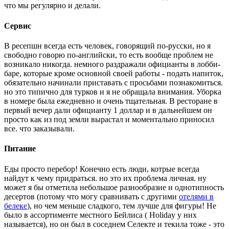
что мы регулярно и делали.
Сервис
В ресепшн всегда есть человек, говорящий по-русски, но я
свободно говорю по-английски, то есть вообще проблем не
возникало никогда. немного раздражали официанты в лобби-
баре, которые кроме основной своей работы - подать напиток,
обязательно начинали приставать с просьбами познакомиться.
но это типично для турков и я не обращала внимания. Уборка
в номере была ежедневно и очень тщательная. В ресторане в
первый вечер дали официанту 1 доллар и в дальнейшем он
просто как из под земли вырастал и моментально приносил
все. что заказывали.
Питание
Еды просто перебор! Конечно есть люди, котрые всегда
найдут к чему придраться. но это их проблема личная. ну
может я бы отметила небольшое разнообразие и однотипность
десертов (потому что могу сравнивать с другими
отелями в
белеке
), но чем меньше сладкого, тем лучше для фигуры! Не
было в ассортименте местного Бейлиса ( Holiday у них
называется), но он был в соседнем Селекте и текила тоже - это