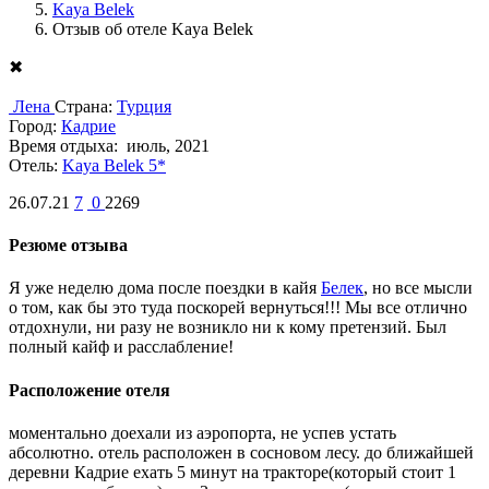
Kaya Belek
Отзыв об отеле Kaya Belek
✖
Лена
Страна:
Турция
Город:
Кадрие
Время отдыха:
июль, 2021
Отель:
Kaya Belek 5*
26.07.21
7
0
2269
Резюме отзыва
Я уже неделю дома после поездки в кайя
Белек
, но все мысли
о том, как бы это туда поскорей вернуться!!! Мы все отлично
отдохнули, ни разу не возникло ни к кому претензий. Был
полный кайф и расслабление!
Расположение отеля
моментально доехали из аэропорта, не успев устать
абсолютно. отель расположен в сосновом лесу. до ближайшей
деревни Кадрие ехать 5 минут на тракторе(который стоит 1