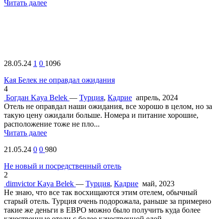
Читать далее
28.05.24
1
0
1096
Кая Белек не оправдал ожидания
4
Богдан
Kaya Belek
—
Турция
,
Кадрие
апрель, 2024
Отель не оправдал наши ожидания, все хорошо в целом, но за
такую цену ожидали больше. Номера и питание хорошие,
расположение тоже не пло...
Читать далее
21.05.24
0
0
980
Не новый и посредственный отель
2
dimvictor
Kaya Belek
—
Турция
,
Кадрие
май, 2023
Не знаю, что все так восхищаются этим отелем, обычный
старый отель. Турция очень подорожала, раньше за примерно
такие же деньги в ЕВРО можно было получить куда более
качественные отели с более качественной едой....