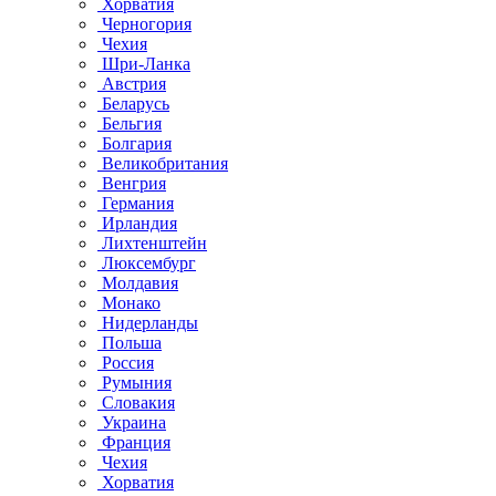
Хорватия
Черногория
Чехия
Шри-Ланка
Австрия
Беларусь
Бельгия
Болгария
Великобритания
Венгрия
Германия
Ирландия
Лихтенштейн
Люксембург
Молдавия
Монако
Нидерланды
Польша
Россия
Румыния
Словакия
Украина
Франция
Чехия
Хорватия