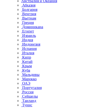
Австралия и Океания
Абхазия
Болгария
Венгрия
Вьетнам
Греция
Доминикана
Египет
Израиль
Индия
Индонезия
Испания
Италия
Кипр
Китай
Крым
Куба
Мальдивы
Марокко
ОАЭ
Португалия
Россия
Сейшелы
Таиланд
Тунис