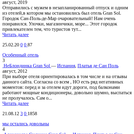
август, 2019
Отправились с мужем в незапланированный отпуск и одним
из отелей,в котором мы остановились был отель Gran Sol.
Городок Сан-Поль-де-Мар очаровательный! Нам очень
понравился. Улочки, магазинчики, море... Этот городок
привлекателен тем, что туристов тут...
Читать далее
25.02.20
0
0
87
Особенный отель
3
НеБлондинка
Gran Sol
—
Испания
,
Платья де Сан Поль
август, 2012
При выборе отеля ориентировалась в том числе и на отзывы
данного сайта. Согласна со всем , НО есть ряд негативных
моментов: перед и за отелем идут дороги, под балконами
работают мощные кондиционеры, довольно шумно, выспаться
не пролучалось. Сам о...
Читать далее
21.08.12
3
0
1858
мы остались довольны
4