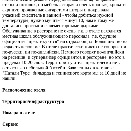
стены и потолок, но мебель - старая и очень простая, кровати
скрипят, прожженые сигаретами шторы и покрывала,
ужасный смеситель в ванной - чтобы добиться нужной
температуры, нужно мучиться минут 10, нам к тому же
достались простыни с элементарными дырками
Обслуживание в ресторане не очень, т.к. в отеле находится
местная школа обслуживающего персонала, т.е. будущие
официанты "практикуются" на отдыхающих. Большинство на
редкость неловкие. В отеле практически никто не говорит ни
по-русски, ни по-английски. Немного говорят по-английски
на ресепшн, и супервайзер официантов в ресторане, но это в
пределах 10-20 слов. Территории у отеля практически нет,
есть только небольшой бассейн. Заявленных в каталоге
"Натали Турс" бильярда и теннисного корта мы за 10 дней не
нашли.
Расположение отеля
Территория/инфраструктура
Номера в отеле
Сервис