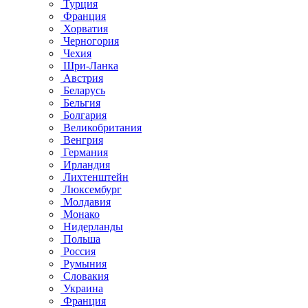
Турция
Франция
Хорватия
Черногория
Чехия
Шри-Ланка
Австрия
Беларусь
Бельгия
Болгария
Великобритания
Венгрия
Германия
Ирландия
Лихтенштейн
Люксембург
Молдавия
Монако
Нидерланды
Польша
Россия
Румыния
Словакия
Украина
Франция