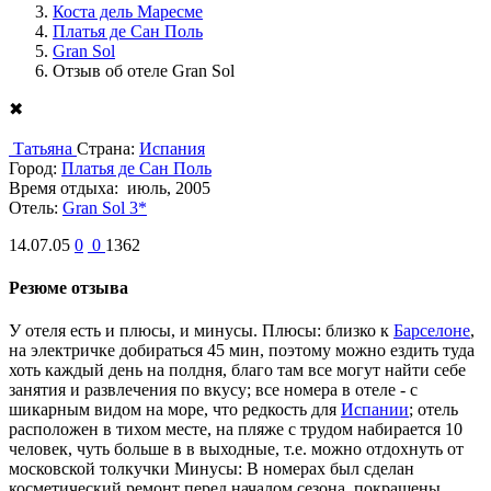
Коста дель Маресме
Платья де Сан Поль
Gran Sol
Отзыв об отеле Gran Sol
✖
Татьяна
Страна:
Испания
Город:
Платья де Сан Поль
Время отдыха:
июль, 2005
Отель:
Gran Sol 3*
14.07.05
0
0
1362
Резюме отзыва
У отеля есть и плюсы, и минусы. Плюсы: близко к
Барселоне
,
на электричке добираться 45 мин, поэтому можно ездить туда
хоть каждый день на полдня, благо там все могут найти себе
занятия и развлечения по вкусу; все номера в отеле - с
шикарным видом на море, что редкость для
Испании
; отель
расположен в тихом месте, на пляже с трудом набирается 10
человек, чуть больше в в выходные, т.е. можно отдохнуть от
московской толкучки Минусы: В номерах был сделан
косметический ремонт перед началом сезона, покрашены