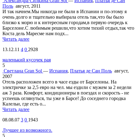
Александра Силкина
Gran Sol
—
Испания
,
Платья де Сан
Поль
август, 2011
И так начнем.Мы никогда не были в Испании и по-этому я
очень долго и тщательно выбирала отель так,что бы было
близко к морю и к интересным городам,в первую очередь к
Барселоне.С любимым решили,что хотим тихий отдых,так что
Коста дель Маресме нам подх...
Читать далее
13.12.11
4
0
2928
маленький кусочек рая
5
Светлана
Gran Sol
—
Испания
,
Платья де Сан Поль
август,
2007
Отель расположен всего в часе езды от Барселоны. На
электричке за 2,5 евро на чел. мы ездили с мужем за 2 недели
аж 3 раза. Комфорт, кондиционеры в поездах и скорость - не
успеешь оглянуться, ты уже в Барсе! До соседнего городка
Калельи, где есть о...
Читать далее
08.08.07
3
0
1943
Лучшее из возможного.
5