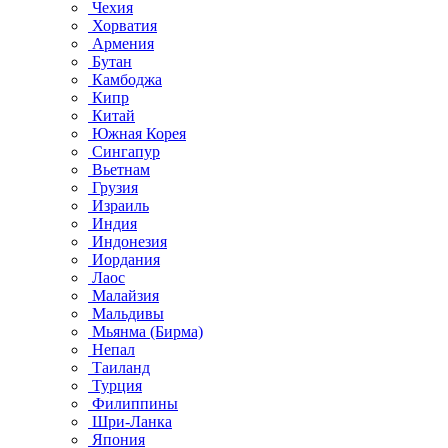
Чехия
Хорватия
Армения
Бутан
Камбоджа
Кипр
Китай
Южная Корея
Сингапур
Вьетнам
Грузия
Израиль
Индия
Индонезия
Иордания
Лаос
Малайзия
Мальдивы
Мьянма (Бирма)
Непал
Таиланд
Турция
Филиппины
Шри-Ланка
Япония