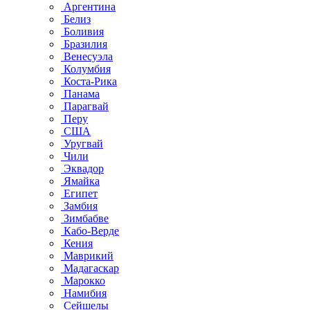
Аргентина
Белиз
Боливия
Бразилия
Венесуэла
Колумбия
Коста-Рика
Панама
Парагвай
Перу
США
Уругвай
Чили
Эквадор
Ямайка
Египет
Замбия
Зимбабве
Кабо-Верде
Кения
Маврикий
Мадагаскар
Марокко
Намибия
Сейшелы