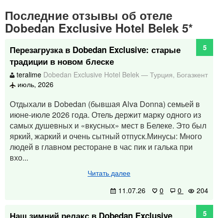
Последние отзывы об отеле
Dobedan Exclusive Hotel Belek 5*
5
Перезагрузка в Dobedan Exclusive: старые
традиции в новом блеске
teralime
Dobedan Exclusive Hotel Belek
—
Турция
,
Богазкент
июль, 2026
Отдыхали в Dobedan (бывшая Alva Donna) семьей в
июне-июле 2026 года. Отель держит марку одного из
самых душевных и «вкусных» мест в Белеке. Это был
яркий, жаркий и очень сытный отпуск.Минусы: Много
людей в главном ресторане в час пик и галька при
вхо...
Читать далее
11.07.26
0
0
204
5
Наш зимний релакс в Dobedan Exclusive