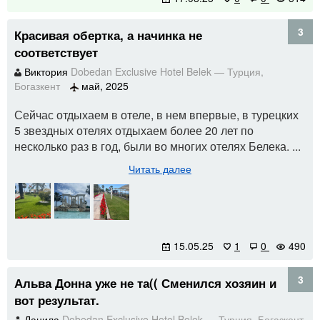
3
Красивая обертка, а начинка не
соответствует
Виктория
Dobedan Exclusive Hotel Belek
—
Турция
,
Богазкент
май, 2025
Сейчас отдыхаем в отеле, в нем впервые, в турецких
5 звездных отелях отдыхаем более 20 лет по
несколько раз в год, были во многих отелях Белека. ...
Читать далее
15.05.25
1
0
490
3
Альва Донна уже не та(( Сменился хозяин и
вот результат.
Данила
Dobedan Exclusive Hotel Belek
—
Турция
,
Богазкент