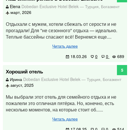
Elena
Dobedan Exclusive Hotel Belek
—
Турция
,
Богазкент
март, 2026
Отдыхали с мужем, хотели сбежать от серости и не
прогадали! Для "не сезонного" отдыха — идеально.
Теплые бассейны спасают всё! Вернемся еще....
Читать далее
18.03.26
0
0
689
5
Хороший отель
Ирина
Dobedan Exclusive Hotel Belek
—
Турция
,
Богазкент
август, 2025
Мы выбрали этот отель для семейного отдыха и не
пожалели это отличная пятёрка. Но, конечно, есть
несколько моментов, на которые стоит об......
Читать далее
17.08.25
0
0
514