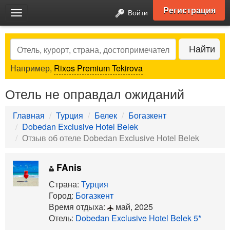
Регистрация
Войти
Toggle
navigation
Search
Найти
Например,
Rixos Premium Tekirova
Отель не оправдал ожиданий
Главная
Турция
Белек
Богазкент
Dobedan Exclusive Hotel Belek
Отзыв об отеле Dobedan Exclusive Hotel Belek
FAnis
Страна:
Турция
Город:
Богазкент
Время отдыха:
май, 2025
Отель:
Dobedan Exclusive Hotel Belek 5*