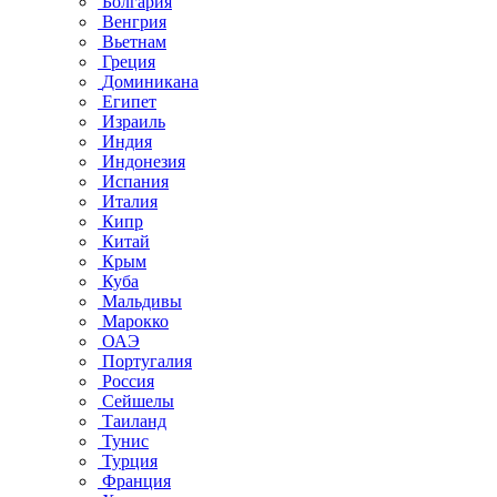
Болгария
Венгрия
Вьетнам
Греция
Доминикана
Египет
Израиль
Индия
Индонезия
Испания
Италия
Кипр
Китай
Крым
Куба
Мальдивы
Марокко
ОАЭ
Португалия
Россия
Сейшелы
Таиланд
Тунис
Турция
Франция