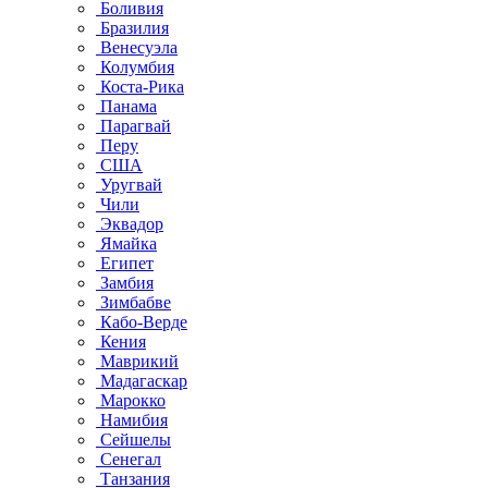
Боливия
Бразилия
Венесуэла
Колумбия
Коста-Рика
Панама
Парагвай
Перу
США
Уругвай
Чили
Эквадор
Ямайка
Египет
Замбия
Зимбабве
Кабо-Верде
Кения
Маврикий
Мадагаскар
Марокко
Намибия
Сейшелы
Сенегал
Танзания