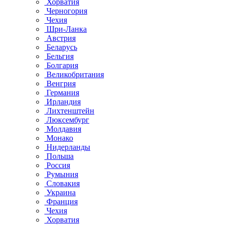
Хорватия
Черногория
Чехия
Шри-Ланка
Австрия
Беларусь
Бельгия
Болгария
Великобритания
Венгрия
Германия
Ирландия
Лихтенштейн
Люксембург
Молдавия
Монако
Нидерланды
Польша
Россия
Румыния
Словакия
Украина
Франция
Чехия
Хорватия