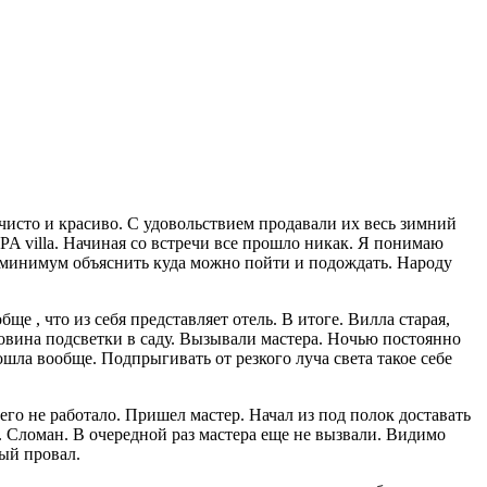
 чисто и красиво. С удовольствием продавали их весь зимний
SPA villa. Начиная со встречи все прошло никак. Я понимаю
ак минимум объяснить куда можно пойти и подождать. Народу
бще , что из себя представляет отель. В итоге. Вилла старая,
ловина подсветки в саду. Вызывали мастера. Ночью постоянно
шла вообще. Подпрыгивать от резкого луча света такое себе
его не работало. Пришел мастер. Начал из под полок доставать
т. Сломан. В очередной раз мастера еще не вызвали. Видимо
ный провал.