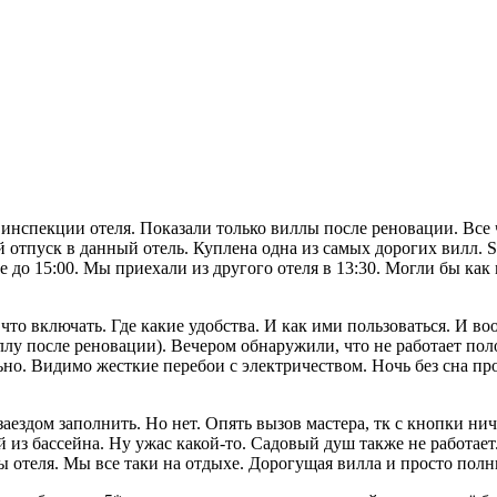
а инспекции отеля. Показали только виллы после реновации. Все
ый отпуск в данный отель. Куплена одна из самых дорогих вилл. 
те до 15:00. Мы приехали из другого отеля в 13:30. Могли бы к
 что включать. Где какие удобства. И как ими пользоваться. И воо
ллу после реновации). Вечером обнаружили, что не работает по
но. Видимо жесткие перебои с электричеством. Ночь без сна про
ездом заполнить. Но нет. Опять вызов мастера, тк с кнопки нич
й из бассейна. Ну ужас какой-то. Садовый душ также не работае
мы отеля. Мы все таки на отдыхе. Дорогущая вилла и просто пол