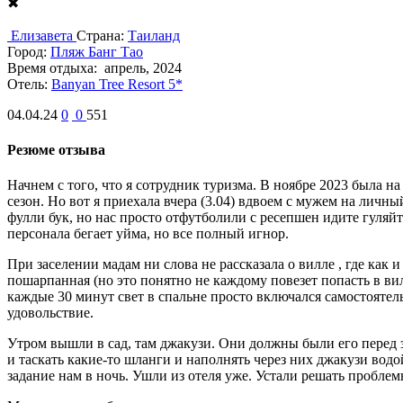
✖
Елизавета
Страна:
Таиланд
Город:
Пляж Банг Тао
Время отдыха:
апрель, 2024
Отель:
Banyan Tree Resort 5*
04.04.24
0
0
551
Резюме отзыва
Начнем с того, что я сотрудник туризма. В ноябре 2023 была н
сезон. Но вот я приехала вчера (3.04) вдвоем с мужем на личн
фулли бук, но нас просто отфутболили с ресепшен идите гуляй
персонала бегает уйма, но все полный игнор.
При заселении мадам ни слова не рассказала о вилле , где как и
пошарпанная (но это понятно не каждому повезет попасть в ви
каждые 30 минут свет в спальне просто включался самостоятель
удовольствие.
Утром вышли в сад, там джакузи. Они должны были его перед за
и таскать какие-то шланги и наполнять через них джакузи водо
задание нам в ночь. Ушли из отеля уже. Устали решать пробле