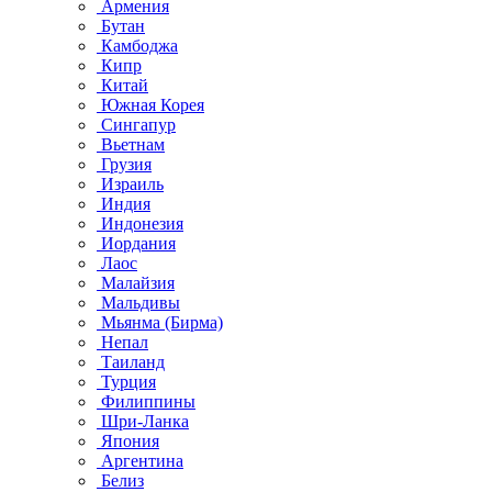
Армения
Бутан
Камбоджа
Кипр
Китай
Южная Корея
Сингапур
Вьетнам
Грузия
Израиль
Индия
Индонезия
Иордания
Лаос
Малайзия
Мальдивы
Мьянма (Бирма)
Непал
Таиланд
Турция
Филиппины
Шри-Ланка
Япония
Аргентина
Белиз