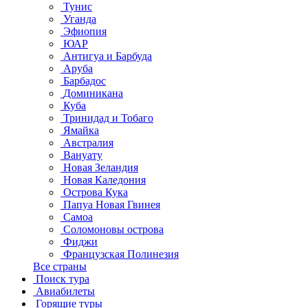
Тунис
Уганда
Эфиопия
ЮАР
Антигуа и Барбуда
Аруба
Барбадос
Доминикана
Куба
Тринидад и Тобаго
Ямайка
Австралия
Вануату
Новая Зеландия
Новая Каледония
Острова Кука
Папуа Новая Гвинея
Самоа
Соломоновы острова
Фиджи
Французская Полинезия
Все страны
Поиск тура
Авиабилеты
Горящие туры