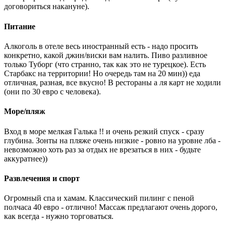
договориться накануне).
Питание
Алкоголь в отеле весь иностранный есть - надо просить
конкретно, какой джин/виски вам налить. Пиво разливное
только Туборг (что странно, так как это не турецкое). Есть
Старбакс на территории! Но очередь там на 20 мин)) еда
отличная, разная, все вкусно! В рестораны а ля карт не ходили
(они по 30 евро с человека).
Море/пляж
Вход в море мелкая Галька !! и очень резкий спуск - сразу
глубина. Зонты на пляже очень низкие - ровно на уровне лба -
невозможно хоть раз за отдых не врезаться в них - будьте
аккуратнее))
Развлечения и спорт
Огромный спа и хамам. Классический пилинг с пеной
полчаса 40 евро - отлично! Массаж предлагают очень дорого,
как всегда - нужно торговаться.