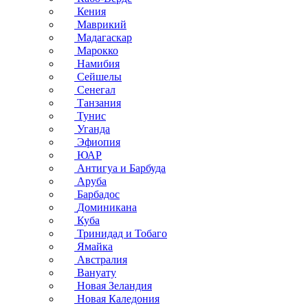
Кения
Маврикий
Мадагаскар
Марокко
Намибия
Сейшелы
Сенегал
Танзания
Тунис
Уганда
Эфиопия
ЮАР
Антигуа и Барбуда
Аруба
Барбадос
Доминикана
Куба
Тринидад и Тобаго
Ямайка
Австралия
Вануату
Новая Зеландия
Новая Каледония