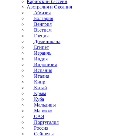
Карибский бассейн
Австралия и Океания
Абхазия
Болгария
Венгрия
Вьетнам
Греция
Доминикана
Египет
Израиль
Индия
Индонезия
Испания
Италия
Кипр
Китай
Крым
Куба
Мальдивы
Марокко
ОАЭ
Португалия
Россия
Сейшелы