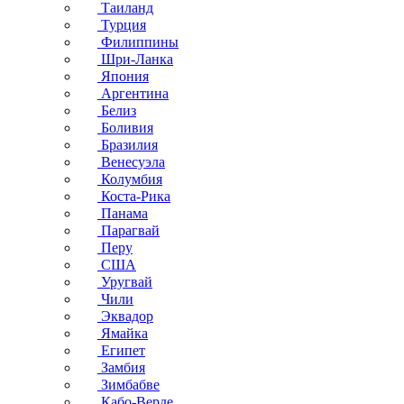
Таиланд
Турция
Филиппины
Шри-Ланка
Япония
Аргентина
Белиз
Боливия
Бразилия
Венесуэла
Колумбия
Коста-Рика
Панама
Парагвай
Перу
США
Уругвай
Чили
Эквадор
Ямайка
Египет
Замбия
Зимбабве
Кабо-Верде