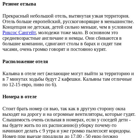
Резюме отзыва
Прекрасный небольшой отель, вытянутая узкая территория.
Отель больше европейский, русскоговорящие в меньшинстве.
Концепция не детская, детей сильно меньше, чем в условном
Риксос Сангейт
, молодежи тоже мало. В основном это
средневозрастные англичане и немцы. Они сбиваются в
большие компании, сдвигают столы в барах и сидят там
часами, очень громко говорят и постоянно курят.
Расположение отеля
Кальяна в отеле нет (желающие могут выйти за территорию и
в 7 минутах ходьбы будут 2 кафешки. Кальяны там отличные
по 12-15 евро, пиво по 6).
Номера в отеле
Стоит брать номер си вью, так как в другую сторону окна
выходят на дорогу и на огромные вентиляторы, которые гудят.
Слышимость очень сильная в номерах, если у соседей дети -
вы будете жить по их расписанию)) уборку почему-то
начинают делать с 9 утра и уже громко пылесосят коридоры.
Номер при выезде продлили до 17.00 - 50 евро (нужно