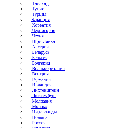
Таиланд
Тунис
Турция
Франция
Хорватия
Черногория
Чехия
Шри-Ланка
Австрия
Беларусь
Бельгия
Болгария
Великобритания
Венгрия
Германия
Ирландия
Лихтенштейн
Люксембург
Молдавия
Монако
Нидерланды
Польша
Россия