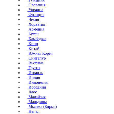
Румыния
Словакия
Украина
Франция
Чехия
Хорватия
Армения
Бутан
Камбоджа
Кипр
Китай
Южная Корея
Сингапур
Вьетнам
Грузия
Израиль
Индия
Индонезия
Иордания
Лаос
Малайзия
Мальдивы
Мьянма (Бирма)
Непал