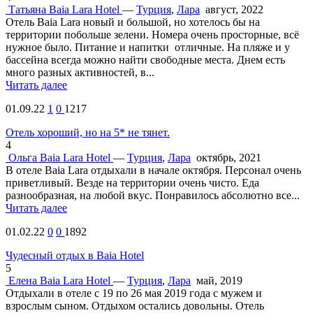
Татьяна
Baia Lara Hotel
—
Турция
,
Лара
август, 2022
Отель Baia Lara новый и большой, но хотелось бы на
территории побольше зелени. Номера очень просторные, всё
нужное было. Питание и напитки отличные. На пляже и у
бассейна всегда можно найти свободные места. Днем есть
много разных активностей, в...
Читать далее
01.09.22
1
0
1217
Отель хороший, но на 5* не тянет.
4
Ольга
Baia Lara Hotel
—
Турция
,
Лара
октябрь, 2021
В отеле Baia Lara отдыхали в начале октября. Персонал очень
приветливый. Везде на территории очень чисто. Еда
разнообразная, на любой вкус. Понравилось абсолютно все...
Читать далее
01.02.22
0
0
1892
Чудесный отдых в Baia Hotel
5
Елена
Baia Lara Hotel
—
Турция
,
Лара
май, 2019
Отдыхали в отеле с 19 по 26 мая 2019 года с мужем и
взрослым сыном. Отдыхом остались довольны. Отель