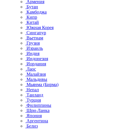
Армения
Бутан
Камбоджа
Кипр
Китай
Южная Корея
Сингапур
Вьетнам
Грузия
Израиль
Индия
Индонезия
Иордания
Лаос
Малайзия
Мальдивы
Мьянма (Бирма)
Непал
Таиланд
Турция
Филиппины
Шри-Ланка
Япония
Аргентина
Белиз