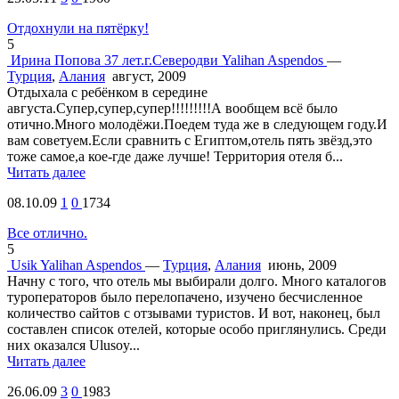
Отдохнули на пятёрку!
5
Ирина Попова 37 лет.г.Северодви
Yalihan Aspendos
—
Турция
,
Алания
август, 2009
Отдыхала с ребёнком в середине
августа.Супер,супер,супер!!!!!!!!!А вообщем всё было
отично.Много молодёжи.Поедем туда же в следующем году.И
вам советуем.Если сравнить с Египтом,отель пять звёзд,это
тоже самое,а кое-где даже лучше! Территория отеля б...
Читать далее
08.10.09
1
0
1734
Все отлично.
5
Usik
Yalihan Aspendos
—
Турция
,
Алания
июнь, 2009
Начну с того, что отель мы выбирали долго. Много каталогов
туроператоров было перелопачено, изучено бесчисленное
количество сайтов с отзывами туристов. И вот, наконец, был
составлен список отелей, которые особо приглянулись. Среди
них оказался Ulusoy...
Читать далее
26.06.09
3
0
1983