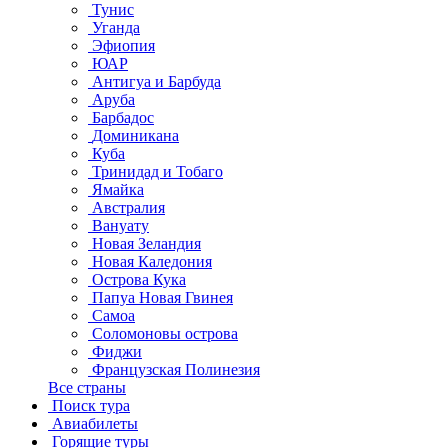
Тунис
Уганда
Эфиопия
ЮАР
Антигуа и Барбуда
Аруба
Барбадос
Доминикана
Куба
Тринидад и Тобаго
Ямайка
Австралия
Вануату
Новая Зеландия
Новая Каледония
Острова Кука
Папуа Новая Гвинея
Самоа
Соломоновы острова
Фиджи
Французская Полинезия
Все страны
Поиск тура
Авиабилеты
Горящие туры