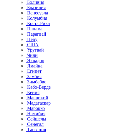
Боливия
Бразилия
Венесуэла
Колумбия
Коста-Рика
Панама
Парагвай
Перу
США
Уругвай
Чили
Эквадор
Ямайка
Египет
Замбия
Зимбабве
Кабо-Верде
Кения
Маврикий
Мадагаскар
Марокко
Намибия
Сейшелы
Сенегал
Танзания