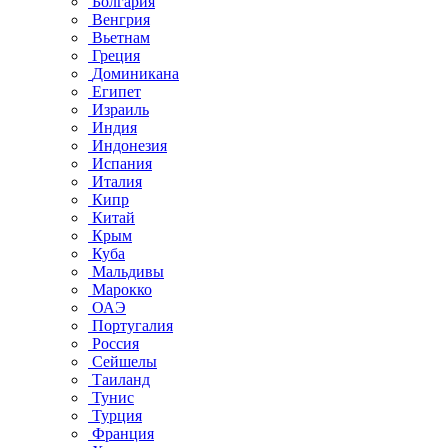
Болгария
Венгрия
Вьетнам
Греция
Доминикана
Египет
Израиль
Индия
Индонезия
Испания
Италия
Кипр
Китай
Крым
Куба
Мальдивы
Марокко
ОАЭ
Португалия
Россия
Сейшелы
Таиланд
Тунис
Турция
Франция