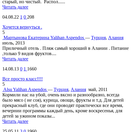
старый, но чистый. Распол......
Читать далее
04.08.22
1
0
208
Хочется вернуться .
5
Мартынова Екатерина
Yalihan Aspendos
—
Турция
,
Алания
июль, 2013
Приличный отель . Пляж самый хороший в Алании . Питание
,только 9 видов фруктов....
Читать далее
14.08.13
0
1
1660
Все просто класс!!!!
5
Alsu
Yalihan Aspendos
—
Турция
,
Алания
май, 2011
Кормили нас на убой, очень вксно и разнообразно, всегда
было мясо ( не соя), курица, овощи, фрукты и т.д. Для детей
прекрасный клуб, где они проводят практически все время,
вечернии программы каждый день, кроме воскресенья, для
детей за ужином показы...
Читать далее
25.05.11
3
0
1960