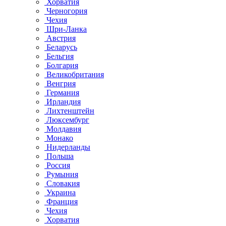
Хорватия
Черногория
Чехия
Шри-Ланка
Австрия
Беларусь
Бельгия
Болгария
Великобритания
Венгрия
Германия
Ирландия
Лихтенштейн
Люксембург
Молдавия
Монако
Нидерланды
Польша
Россия
Румыния
Словакия
Украина
Франция
Чехия
Хорватия