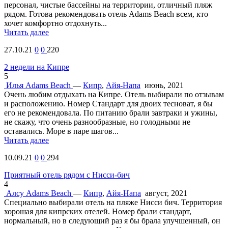
персонал, чистые бассейны на территории, отличный пляж
рядом. Готова рекомендовать отель Adams Beach всем, кто
хочет комфортно отдохнуть...
Читать далее
27.10.21
0
0
220
2 недели на Кипре
5
Илья
Adams Beach
—
Кипр
,
Айя-Напа
июнь, 2021
Очень любим отдыхать на Кипре. Отель выбирали по отзывам
и расположению. Номер Стандарт для двоих тесноват, я бы
его не рекомендовала. По питанию брали завтраки и ужины,
не скажу, что очень разнообразные, но голодными не
оставались. Море в паре шагов...
Читать далее
10.09.21
0
0
294
Приятный отель рядом с Нисси-бич
4
Алсу
Adams Beach
—
Кипр
,
Айя-Напа
август, 2021
Специально выбирали отель на пляже Нисси бич. Территория
хорошая для кипрских отелей. Номер брали стандарт,
нормальный, но в следующий раз я бы брала улучшенный, он