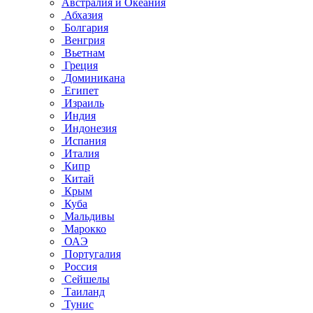
Австралия и Океания
Абхазия
Болгария
Венгрия
Вьетнам
Греция
Доминикана
Египет
Израиль
Индия
Индонезия
Испания
Италия
Кипр
Китай
Крым
Куба
Мальдивы
Марокко
ОАЭ
Португалия
Россия
Сейшелы
Таиланд
Тунис