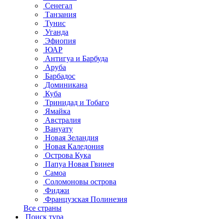
Сенегал
Танзания
Тунис
Уганда
Эфиопия
ЮАР
Антигуа и Барбуда
Аруба
Барбадос
Доминикана
Куба
Тринидад и Тобаго
Ямайка
Австралия
Вануату
Новая Зеландия
Новая Каледония
Острова Кука
Папуа Новая Гвинея
Самоа
Соломоновы острова
Фиджи
Французская Полинезия
Все страны
Поиск тура