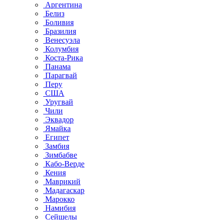
Аргентина
Белиз
Боливия
Бразилия
Венесуэла
Колумбия
Коста-Рика
Панама
Парагвай
Перу
США
Уругвай
Чили
Эквадор
Ямайка
Египет
Замбия
Зимбабве
Кабо-Верде
Кения
Маврикий
Мадагаскар
Марокко
Намибия
Сейшелы