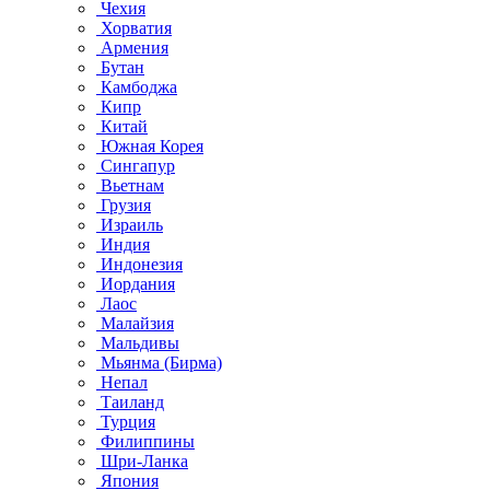
Чехия
Хорватия
Армения
Бутан
Камбоджа
Кипр
Китай
Южная Корея
Сингапур
Вьетнам
Грузия
Израиль
Индия
Индонезия
Иордания
Лаос
Малайзия
Мальдивы
Мьянма (Бирма)
Непал
Таиланд
Турция
Филиппины
Шри-Ланка
Япония