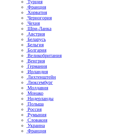
Турция
Франция
Хорватия
Черногория
Чехия
Шри-Ланка
Австрия
Беларусь
Бельгия
Болгария
Великобритания
Венгрия
Германия
Ирландия
Лихтенштейн
Люксембург
Молдавия
Монако
Нидерланды
Польша
Россия
Румыния
Словакия
Украина
Франция