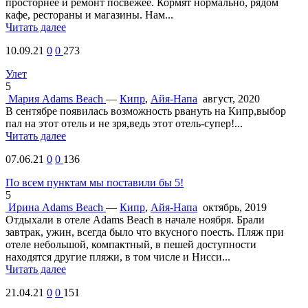
просторнее и ремонт посвежее. Кормят нормально, рядом
кафе, рестораны и магазины. Нам...
Читать далее
10.09.21
0
0
273
Улет
5
Мария
Adams Beach
—
Кипр
,
Айя-Напа
август, 2020
В сентябре появилась возможность рвануть на Кипр,выбор
пал на этот отель и не зря,ведь этот отель-супер!...
Читать далее
07.06.21
0
0
136
По всем пунктам мы поставили бы 5!
5
Ирина
Adams Beach
—
Кипр
,
Айя-Напа
октябрь, 2019
Отдыхали в отеле Adams Beach в начале ноября. Брали
завтрак, ужин, всегда было что вкусного поесть. Пляж при
отеле небольшой, компактный, в пешей доступности
находятся другие пляжи, в том числе и Нисси...
Читать далее
21.04.21
0
0
151