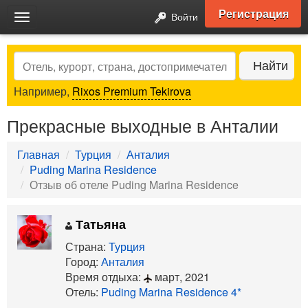
Регистрация
Войти
Toggle
navigation
Search
Найти
Например,
Rixos Premium Tekirova
Прекрасные выходные в Анталии
Главная
Турция
Анталия
Puding Marina Residence
Отзыв об отеле Puding Marina Residence
Татьяна
Страна:
Турция
Город:
Анталия
Время отдыха:
март, 2021
Отель:
Puding Marina Residence 4*