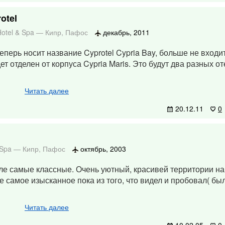
otel
Hotel & Spa
—
Кипр
,
Пафос
декабрь, 2011
теперь носит название Cyprotel Cypria Bay, больше не входит
дет отделен от корпуса Cypria Maris. Это будут два разных от
Читать далее
20.12.11
0
 Spa
—
Кипр
,
Пафос
октябрь, 2003
ле самые классные. Очень уютный, красивей территории на
 самое изысканное пока из того, что видел и пробовал( бы
Читать далее