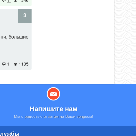
1
1346
3
ени, большие
1
1195
Напишите нам
Мы с радостью ответим на Ваши вопросы!
лужбы