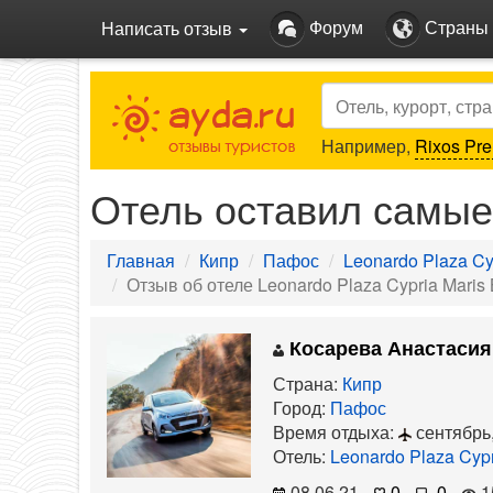
Форум
Страны
Написать отзыв
Search
Например,
Rixos Pre
Отель оставил самые
Главная
Кипр
Пафос
Leonardo Plaza Cy
Отзыв об отеле Leonardo Plaza Cypria Maris
Косарева Анастасия
Страна:
Кипр
Город:
Пафос
Время отдыха:
сентябрь
Отель:
Leonardo Plaza Cypr
08.06.21
0
0
1