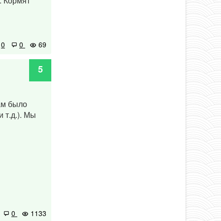
. Кормят
0
0
69
5
ам было
 т.д.). Мы
0
1133