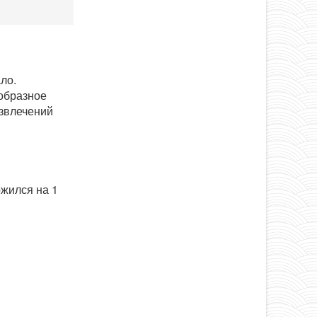
ло.
образное
азвлечений
ожился на 1