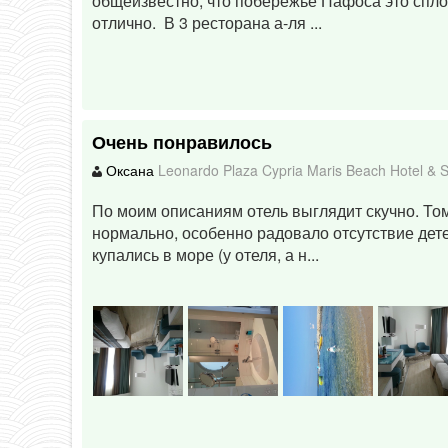
общеизвестно, что побережье Пафоса это спл
отлично. В 3 ресторана а-ля ...
Очень понравилось
Оксана
Leonardo Plaza Cypria Maris Beach Hotel &
По моим описаниям отель выглядит скучно. Тому
нормально, особенно радовало отсутствие дете
купались в море (у отеля, а н...