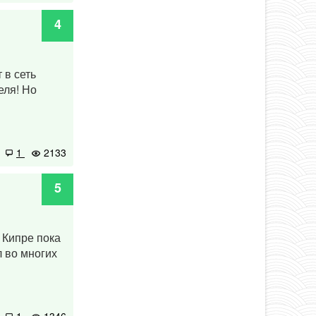
4
 в сеть
еля! Но
1
2133
5
 Кипре пока
л во многих