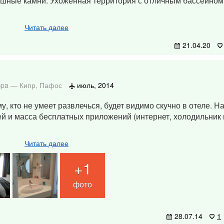
ошные камни. Ухоженная территория с отличным бассейном
Читать далее
21.04.20
 Spa
—
Кипр
,
Пафос
июль, 2014
, кто не умеет развлечься, будет видимо скучно в отеле. Н
й и масса бесплатных приложений (интернет, холодильник и
Читать далее
+1
фото
28.07.14
1