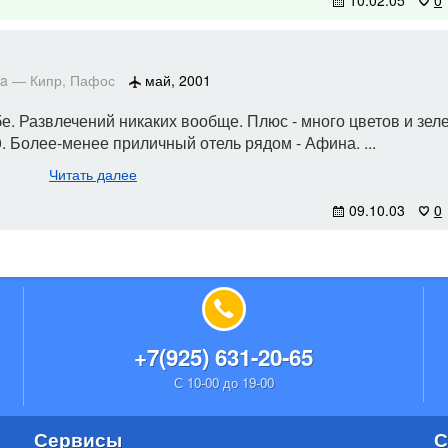
10.02.05
0
pa
—
Кипр
,
Пафос
май, 2001
бе. Развлечений никаких вообще. Плюс - много цветов и зел
. Более-менее приличный отель рядом - Афина. ...
Читать далее
09.10.03
0
+7(925) 631-20-65
С 10-00 до 19-00
Сервисы
С