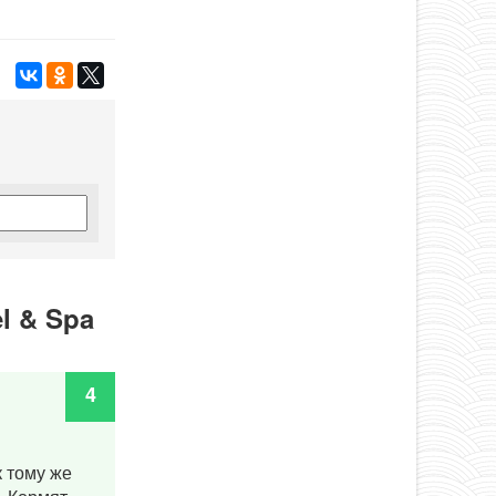
l & Spa
4
к тому же