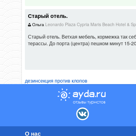
Старый отель.
Ольга
Leonardo Plaza Cypria Maris Beach Hotel & S
Старый отель. Ветхая мебель, кормежка так се
терассы. До порта (центра) пешком минут 15-20
дезинсекция против клопов
О нас