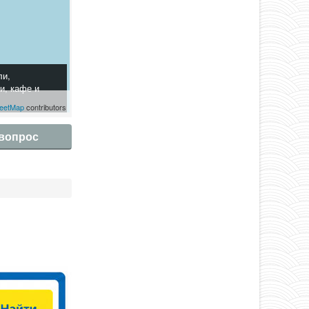
ли,
и, кафе и
eetMap
contributors
 вопрос