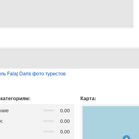
ль Falaj Daris фото туристов
 категориям:
Карта:
ение
0.00
я:
0.00
0.00