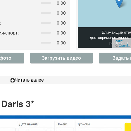
0.00
0.00
:
0.00
я/спорт:
0.00
Ближайщие оте
достопримечательност
Leaflet
0.00
рестораны
| ©
OpenStr
 фото
Загрузить видео
Задать
Читать далее
Daris 3*