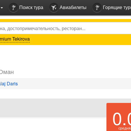
Поиск тура
Авиабилеты
Горящие ту
mium Tekirova
,Оман
laj Daris
0.
средня