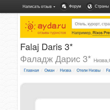
Форум
Страны
Написать отзыв
Search
Например,
Rixos Pre
Falaj Daris 3*
Фаладж Дарис 3*
Низва
Главная
Оман
Низва
Отели Низвы
Fa