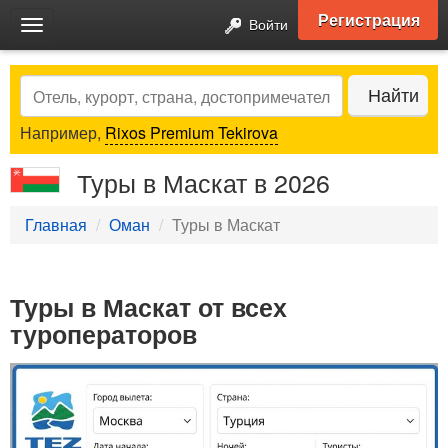
Регистрация
Войти
Toggle
navigation
Search
Найти
Например,
Rixos Premium Tekirova
Туры в Маскат в 2026
Главная
Оман
Туры в Маскат
Туры в Маскат от всех
туроператоров