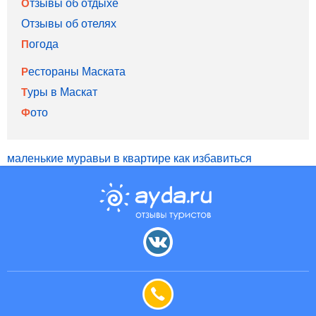
Отзывы об отдыхе
Отзывы об отелях
Погода
Рестораны Маската
Туры в Маскат
Фото
маленькие муравьи в квартире как избавиться