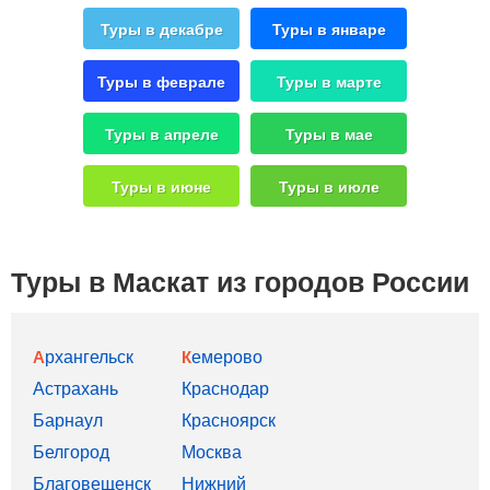
Туры в декабре
Туры в январе
Туры в феврале
Туры в марте
Туры в апреле
Туры в мае
Туры в июне
Туры в июле
Туры в Маскат из городов России
Архангельск
Кемерово
Астрахань
Краснодар
Барнаул
Красноярск
Белгород
Москва
Благовещенск
Нижний