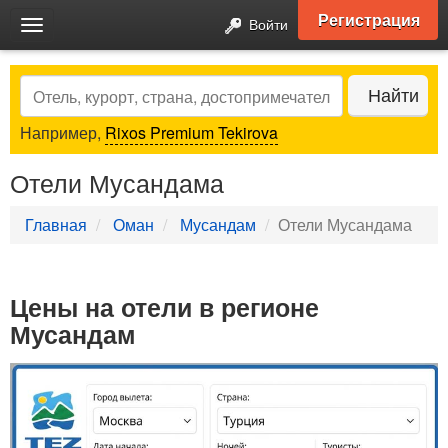
Регистрация
Войти
Toggle
navigation
Search
Найти
Например,
Rixos Premium Tekirova
Отели Мусандама
Главная
Оман
Мусандам
Отели Мусандама
Цены на отели в регионе
Мусандам