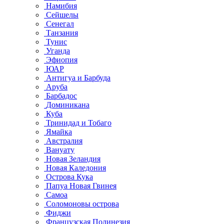
Намибия
Сейшелы
Сенегал
Танзания
Тунис
Уганда
Эфиопия
ЮАР
Антигуа и Барбуда
Аруба
Барбадос
Доминикана
Куба
Тринидад и Тобаго
Ямайка
Австралия
Вануату
Новая Зеландия
Новая Каледония
Острова Кука
Папуа Новая Гвинея
Самоа
Соломоновы острова
Фиджи
Французская Полинезия