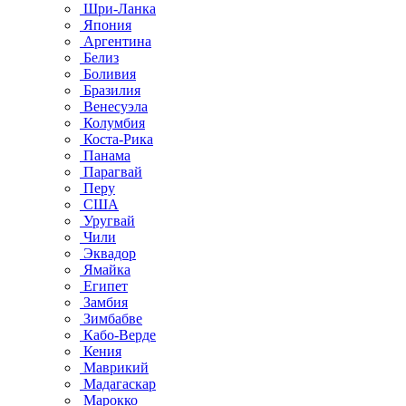
Шри-Ланка
Япония
Аргентина
Белиз
Боливия
Бразилия
Венесуэла
Колумбия
Коста-Рика
Панама
Парагвай
Перу
США
Уругвай
Чили
Эквадор
Ямайка
Египет
Замбия
Зимбабве
Кабо-Верде
Кения
Маврикий
Мадагаскар
Марокко