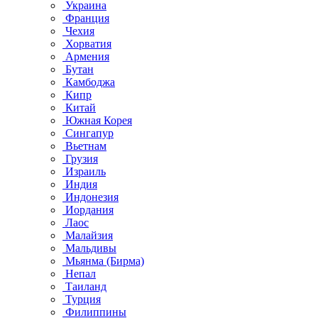
Украина
Франция
Чехия
Хорватия
Армения
Бутан
Камбоджа
Кипр
Китай
Южная Корея
Сингапур
Вьетнам
Грузия
Израиль
Индия
Индонезия
Иордания
Лаос
Малайзия
Мальдивы
Мьянма (Бирма)
Непал
Таиланд
Турция
Филиппины