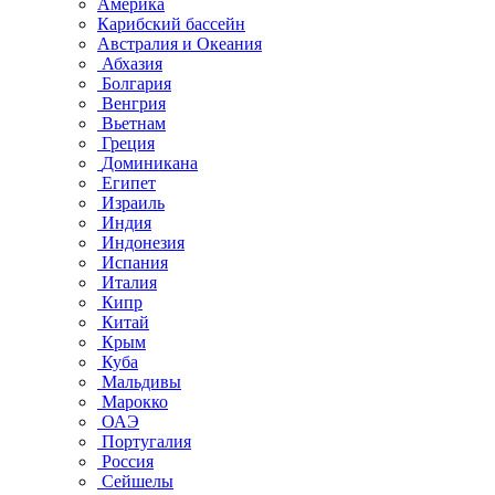
Америка
Карибский бассейн
Австралия и Океания
Абхазия
Болгария
Венгрия
Вьетнам
Греция
Доминикана
Египет
Израиль
Индия
Индонезия
Испания
Италия
Кипр
Китай
Крым
Куба
Мальдивы
Марокко
ОАЭ
Португалия
Россия
Сейшелы