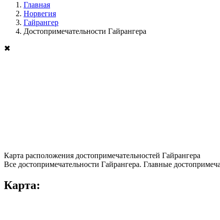
Главная
Норвегия
Гайрангер
Достопримечательности Гайрангера
✖
Карта расположения достопримечательностей Гайрангера
Все достопримечательности Гайрангера. Главные достопримеча
Карта: