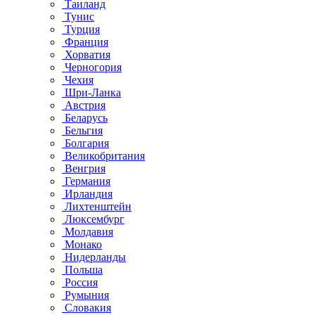
Таиланд
Тунис
Турция
Франция
Хорватия
Черногория
Чехия
Шри-Ланка
Австрия
Беларусь
Бельгия
Болгария
Великобритания
Венгрия
Германия
Ирландия
Лихтенштейн
Люксембург
Молдавия
Монако
Нидерланды
Польша
Россия
Румыния
Словакия