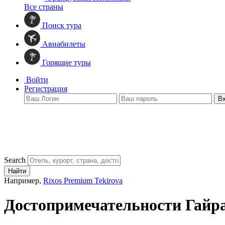
Все страны
Поиск тура
Авиабилеты
Горящие туры
Войти
Регистрация
В
Search
Найти
Например,
Rixos Premium Tekirova
Достопримечательности Гайр