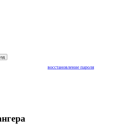
ход
восстановление пароля
ангера