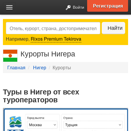
Регистрация
Войти
Toggle
navigation
Search
Найти
Например,
Rixos Premium Tekirova
Курорты Нигера
Главная
Нигер
Курорты
Туры в Нигер от всех
туроператоров