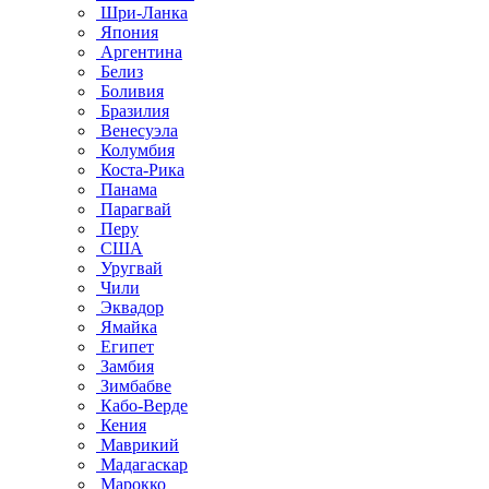
Шри-Ланка
Япония
Аргентина
Белиз
Боливия
Бразилия
Венесуэла
Колумбия
Коста-Рика
Панама
Парагвай
Перу
США
Уругвай
Чили
Эквадор
Ямайка
Египет
Замбия
Зимбабве
Кабо-Верде
Кения
Маврикий
Мадагаскар
Марокко