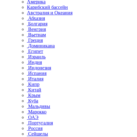
Америка
Карибский бассейн
Австралия и Океания
Абхазия
Болгария
Венгрия
Вьетнам
Греция
Доминикана
Египет
Израиль
Индия
Индонезия
Испания
Италия
Кипр
Китай
Крым
Куба
Мальдивы
Марокко
ОАЭ
Португалия
Россия
Сейшелы