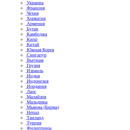
Украина
Франция
Чехия
Хорватия
Армения
Бутан
Камбоджа
Кипр
Китай
Южная Корея
Сингапур
Вьетнам
Грузия
Израиль
Индия
Индонезия
Иордания
Лаос
Малайзия
Мальдивы
Мьянма (Бирма)
Непал
Таиланд
Турция
Филиппины