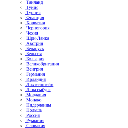
Таиланд
Тунис
Турция
Франция
Хорватия
Черногория
Чехия
Шри-Ланка
Австрия
Беларусь
Бельгия
Болгария
Великобритания
Венгрия
Германия
Ирландия
Лихтенштейн
Люксембург
Молдавия
Монако
Нидерланды
Польша
Россия
Румыния
Словакия