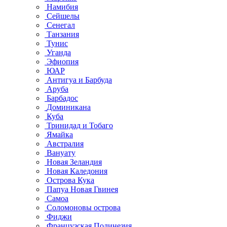
Намибия
Сейшелы
Сенегал
Танзания
Тунис
Уганда
Эфиопия
ЮАР
Антигуа и Барбуда
Аруба
Барбадос
Доминикана
Куба
Тринидад и Тобаго
Ямайка
Австралия
Вануату
Новая Зеландия
Новая Каледония
Острова Кука
Папуа Новая Гвинея
Самоа
Соломоновы острова
Фиджи
Французская Полинезия