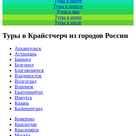
Туры в марте
Туры в апреле
Туры в мае
Туры в июне
Туры в июле
Туры в Крайстчерч из городов России
Архангельск
Астрахань
Барнаул
Белгород
Благовещенск
Владивосток
Волгоград
Воронеж
Екатеринбург
Иркутск
Казань
Калининград
Кемерово
Краснодар
Красноярск
Москва