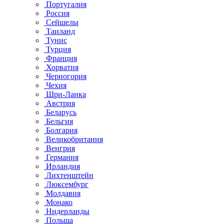
Португалия
Россия
Сейшелы
Таиланд
Тунис
Турция
Франция
Хорватия
Черногория
Чехия
Шри-Ланка
Австрия
Беларусь
Бельгия
Болгария
Великобритания
Венгрия
Германия
Ирландия
Лихтенштейн
Люксембург
Молдавия
Монако
Нидерланды
Польша