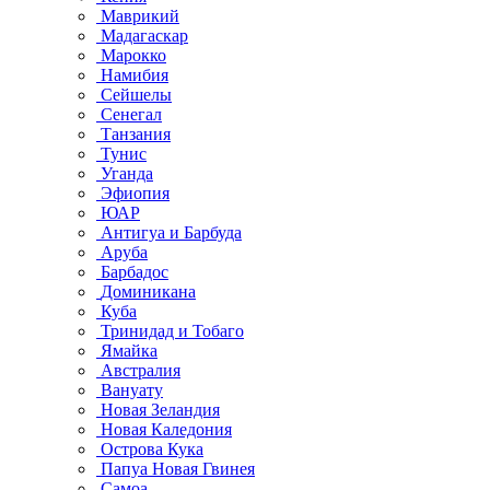
Маврикий
Мадагаскар
Марокко
Намибия
Сейшелы
Сенегал
Танзания
Тунис
Уганда
Эфиопия
ЮАР
Антигуа и Барбуда
Аруба
Барбадос
Доминикана
Куба
Тринидад и Тобаго
Ямайка
Австралия
Вануату
Новая Зеландия
Новая Каледония
Острова Кука
Папуа Новая Гвинея
Самоа