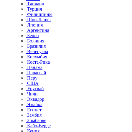
Таиланд
Турция
Филиппины
Шри-Ланка
Япония
Аргентина
Белиз
Боливия
Бразилия
Венесуэла
Колумбия
Коста-Рика
Панама
Парагвай
Перу
США
Уругвай
Чили
Эквадор
Ямайка
Египет
Замбия
Зимбабве
Кабо-Верде
Кения