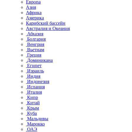
Европа
Азия
Африка
Америка
Карибский бассейн
Австралия и Океания
Абхазия
Болгария
Венгрия
Вьетнам
Греция
Доминикана
Египет
Израиль
Индия
Индонезия
Испания
Италия
Кипр
Китай
Крым
Куба
Мальдивы
Марокко
ОАЭ