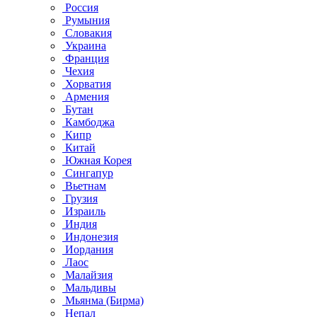
Россия
Румыния
Словакия
Украина
Франция
Чехия
Хорватия
Армения
Бутан
Камбоджа
Кипр
Китай
Южная Корея
Сингапур
Вьетнам
Грузия
Израиль
Индия
Индонезия
Иордания
Лаос
Малайзия
Мальдивы
Мьянма (Бирма)
Непал