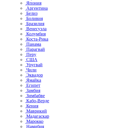
Япония
Аргентина
Белиз
Боливия
Бразилия
Венесуэла
Колумбия
Коста-Рика
Панама
Парагвай
Перу
США
Уругвай
Чили
Эквадор
Ямайка
Египет
Замбия
Зимбабве
Кабо-Верде
Кения
Маврикий
Мадагаскар
Марокко
Намибия