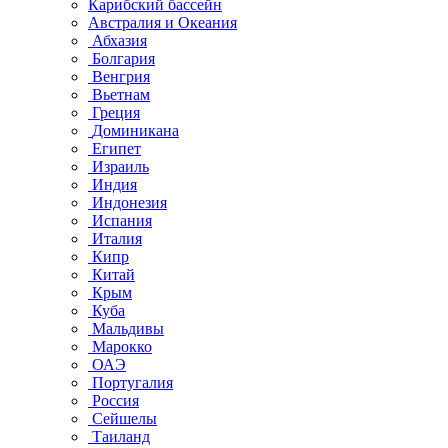
Карибский бассейн
Австралия и Океания
Абхазия
Болгария
Венгрия
Вьетнам
Греция
Доминикана
Египет
Израиль
Индия
Индонезия
Испания
Италия
Кипр
Китай
Крым
Куба
Мальдивы
Марокко
ОАЭ
Португалия
Россия
Сейшелы
Таиланд