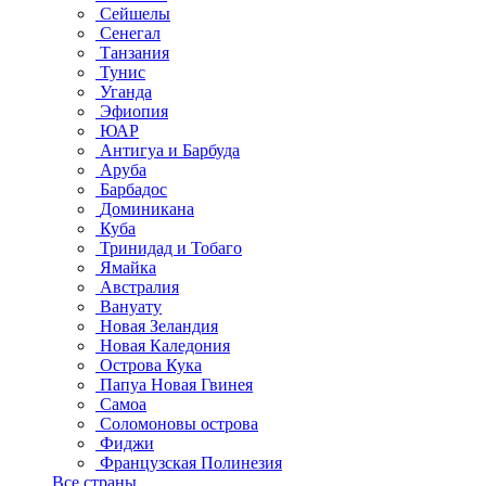
Сейшелы
Сенегал
Танзания
Тунис
Уганда
Эфиопия
ЮАР
Антигуа и Барбуда
Аруба
Барбадос
Доминикана
Куба
Тринидад и Тобаго
Ямайка
Австралия
Вануату
Новая Зеландия
Новая Каледония
Острова Кука
Папуа Новая Гвинея
Самоа
Соломоновы острова
Фиджи
Французская Полинезия
Все страны