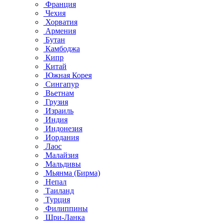
Франция
Чехия
Хорватия
Армения
Бутан
Камбоджа
Кипр
Китай
Южная Корея
Сингапур
Вьетнам
Грузия
Израиль
Индия
Индонезия
Иордания
Лаос
Малайзия
Мальдивы
Мьянма (Бирма)
Непал
Таиланд
Турция
Филиппины
Шри-Ланка