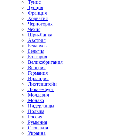
Тунис
Турция
Франция
Хорватия
Черногория
Чехия
Шри-Ланка
Австрия
Беларусь
Бельгия
Болгария
Великобритания
Венгрия
Германия
Ирландия
Лихтенштейн
Люксембург
Молдавия
Монако
Нидерланды
Польша
Россия
Румыния
Словакия
Украина