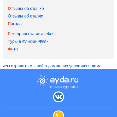
Отзывы об отдыхе
Отзывы об отелях
Погода
Рестораны Флик-ан-Фляк
Туры в Флик-ан-Фляк
Фото
чем отравить мышей в домашних условиях в доме