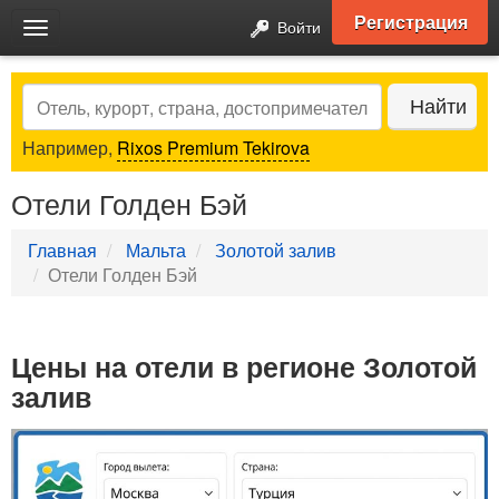
Регистрация
Войти
Toggle
navigation
Search
Найти
Например,
Rixos Premium Tekirova
Отели Голден Бэй
Главная
Мальта
Золотой залив
Отели Голден Бэй
Цены на отели в регионе Золотой
залив