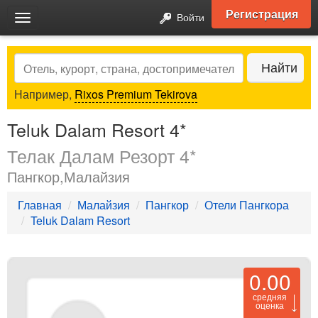
Регистрация
Войти
Toggle
navigation
Search
Найти
Например,
Rixos Premium Tekirova
Teluk Dalam Resort 4*
Телак Далам Резорт 4*
Пангкор,Малайзия
Главная
Малайзия
Пангкор
Отели Пангкора
Teluk Dalam Resort
0.00
средняя
оценка