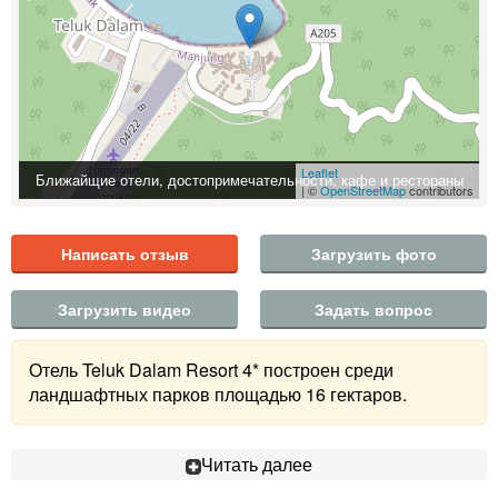
Leaflet
Ближайщие отели, достопримечательности, кафе и рестораны
| ©
OpenStreetMap
contributors
Написать отзыв
Загрузить фото
Загрузить видео
Задать вопрос
Отель Teluk Dalam Resort 4* построен среди
ландшафтных парков площадью 16 гектаров.
Читать далее