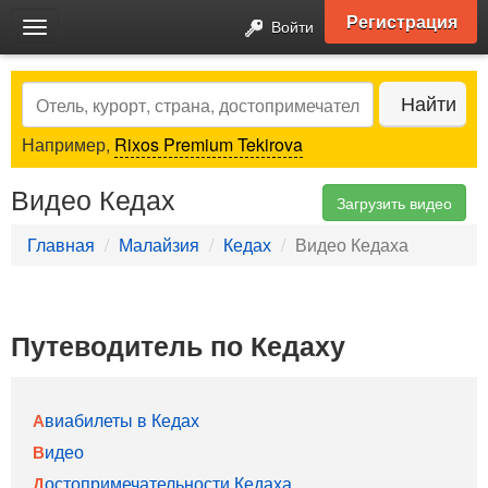
Регистрация
Войти
Toggle
navigation
Search
Найти
Например,
Rixos Premium Tekirova
Видео Кедах
Загрузить видео
Главная
Малайзия
Кедах
Видео Кедаха
Путеводитель по Кедаху
Авиабилеты в Кедах
Видео
Достопримечательности Кедаха