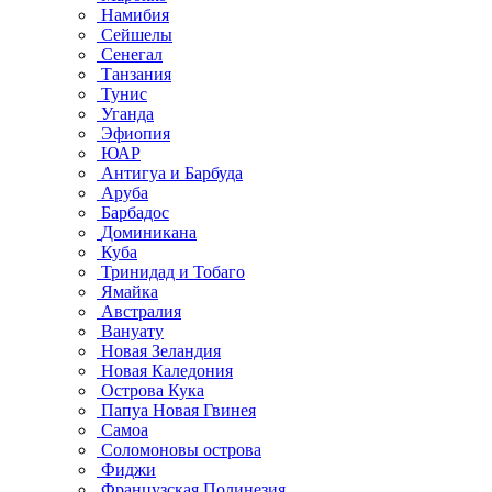
Намибия
Сейшелы
Сенегал
Танзания
Тунис
Уганда
Эфиопия
ЮАР
Антигуа и Барбуда
Аруба
Барбадос
Доминикана
Куба
Тринидад и Тобаго
Ямайка
Австралия
Вануату
Новая Зеландия
Новая Каледония
Острова Кука
Папуа Новая Гвинея
Самоа
Соломоновы острова
Фиджи
Французская Полинезия