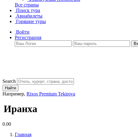
Все страны
Поиск тура
Авиабилеты
Горящие туры
Войти
Регистрация
В
Search
Найти
Например,
Rixos Premium Tekirova
Иранха
0.00
Главная