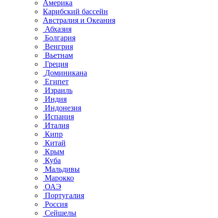
Америка
Карибский бассейн
Австралия и Океания
Абхазия
Болгария
Венгрия
Вьетнам
Греция
Доминикана
Египет
Израиль
Индия
Индонезия
Испания
Италия
Кипр
Китай
Крым
Куба
Мальдивы
Марокко
ОАЭ
Португалия
Россия
Сейшелы