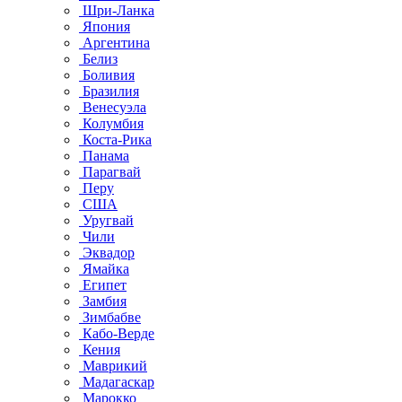
Шри-Ланка
Япония
Аргентина
Белиз
Боливия
Бразилия
Венесуэла
Колумбия
Коста-Рика
Панама
Парагвай
Перу
США
Уругвай
Чили
Эквадор
Ямайка
Египет
Замбия
Зимбабве
Кабо-Верде
Кения
Маврикий
Мадагаскар
Марокко