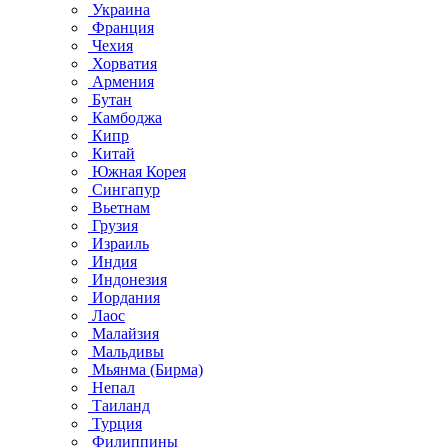
Украина
Франция
Чехия
Хорватия
Армения
Бутан
Камбоджа
Кипр
Китай
Южная Корея
Сингапур
Вьетнам
Грузия
Израиль
Индия
Индонезия
Иордания
Лаос
Малайзия
Мальдивы
Мьянма (Бирма)
Непал
Таиланд
Турция
Филиппины