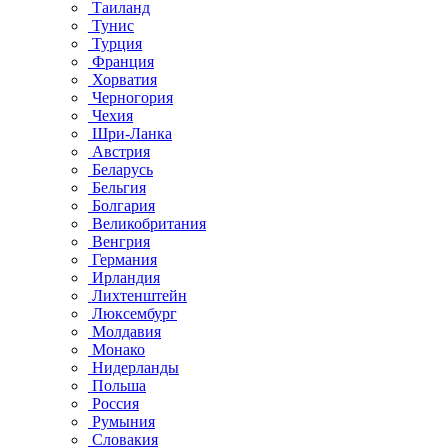
Таиланд
Тунис
Турция
Франция
Хорватия
Черногория
Чехия
Шри-Ланка
Австрия
Беларусь
Бельгия
Болгария
Великобритания
Венгрия
Германия
Ирландия
Лихтенштейн
Люксембург
Молдавия
Монако
Нидерланды
Польша
Россия
Румыния
Словакия