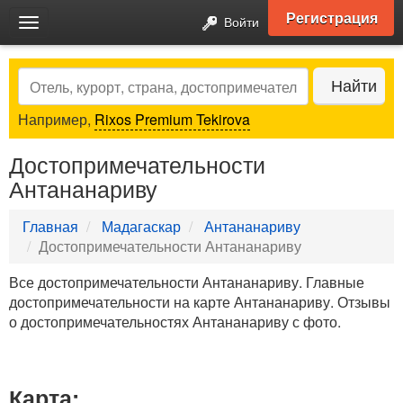
Регистрация
Войти
Toggle
navigation
Search
Найти
Например,
Rixos Premium Tekirova
Достопримечательности
Антананариву
Главная
Мадагаскар
Антананариву
Достопримечательности Антананариву
Все достопримечательности Антананариву. Главные
достопримечательности на карте Антананариву. Отзывы
о достопримечательностях Антананариву с фото.
Карта: