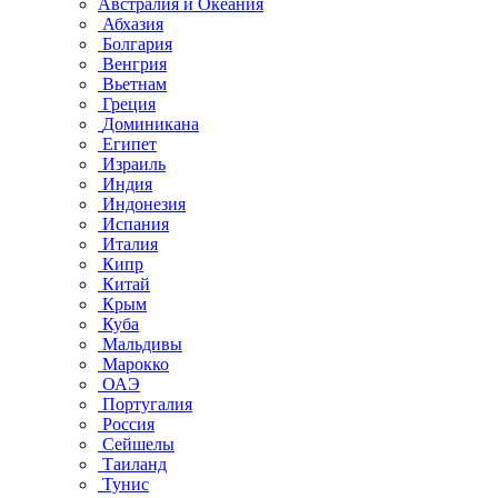
Австралия и Океания
Абхазия
Болгария
Венгрия
Вьетнам
Греция
Доминикана
Египет
Израиль
Индия
Индонезия
Испания
Италия
Кипр
Китай
Крым
Куба
Мальдивы
Марокко
ОАЭ
Португалия
Россия
Сейшелы
Таиланд
Тунис