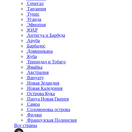
Сенегал
Танзания
Тунис
Уганда
Эфиопия
ЮАР
Антигуа и Барбуда
Аруба
Барбадос
Доминикана
Куба
Тринидад и Тобаго
Ямайка
Австралия
Вануату
Новая Зеландия
Новая Каледония
Острова Кука
Папуа Новая Гвинея
Самоа
Соломоновы острова
Фиджи
Французская Полинезия
Все страны