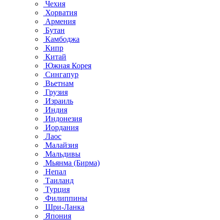
Чехия
Хорватия
Армения
Бутан
Камбоджа
Кипр
Китай
Южная Корея
Сингапур
Вьетнам
Грузия
Израиль
Индия
Индонезия
Иордания
Лаос
Малайзия
Мальдивы
Мьянма (Бирма)
Непал
Таиланд
Турция
Филиппины
Шри-Ланка
Япония