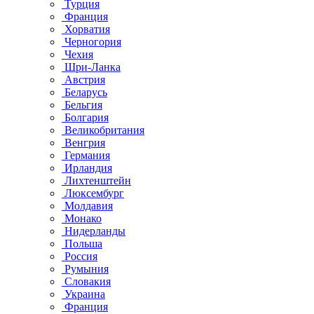
Турция
Франция
Хорватия
Черногория
Чехия
Шри-Ланка
Австрия
Беларусь
Бельгия
Болгария
Великобритания
Венгрия
Германия
Ирландия
Лихтенштейн
Люксембург
Молдавия
Монако
Нидерланды
Польша
Россия
Румыния
Словакия
Украина
Франция