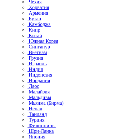
Чехия
Хорватия
Армения
Бутан
Камбоджа
Кипр
Китай
Южная Корея
Сингапур
Вьетнам
Грузия
Израиль
Индия
Индонезия
Иордания
Лаос
Малайзия
Мальдивы
Мьянма (Бирма)
Непал
Таиланд
Турция
Филиппины
Шри-Ланка
Япония