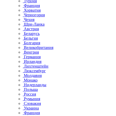
Турция
Франция
Хорватия
Черногория
Чехия
Шри-Ланка
Австрия
Беларусь
Бельгия
Болгария
Великобритания
Венгрия
Германия
Ирландия
Лихтенштейн
Люксембург
Молдавия
Монако
Нидерланды
Польша
Россия
Румыния
Словакия
Украина
Франция