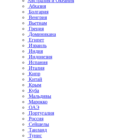
Австралия и Океания
Абхазия
Болгария
Венгрия
Вьетнам
Греция
Доминикана
Египет
Израиль
Индия
Индонезия
Испания
Италия
Кипр
Китай
Крым
Куба
Мальдивы
Марокко
ОАЭ
Португалия
Россия
Сейшелы
Таиланд
Тунис