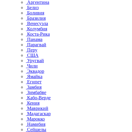
Аргентина
Белиз
Боливия
Бразилия
Венесуэла
Колумбия
Коста-Рика
Панама
Парагвай
Перу
США
Уругвай
Чили
Эквадор
Ямайка
Египет
Замбия
Зимбабве
Кабо-Верде
Кения
Маврикий
Мадагаскар
Марокко
Намибия
Сейшелы