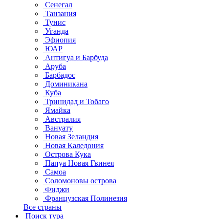
Сенегал
Танзания
Тунис
Уганда
Эфиопия
ЮАР
Антигуа и Барбуда
Аруба
Барбадос
Доминикана
Куба
Тринидад и Тобаго
Ямайка
Австралия
Вануату
Новая Зеландия
Новая Каледония
Острова Кука
Папуа Новая Гвинея
Самоа
Соломоновы острова
Фиджи
Французская Полинезия
Все страны
Поиск тура