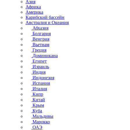
Азия
Африка
Америка
Карибский бассейн
Австралия и Океания
Абхазия
Болгария
Венгрия
Вьетнам
Греция
Доминикана
Египет
Израиль
Индия
Индонезия
Испания
Италия
Кипр
Китай
Крым
Куба
Мальдивы
Марокко
ОАЭ