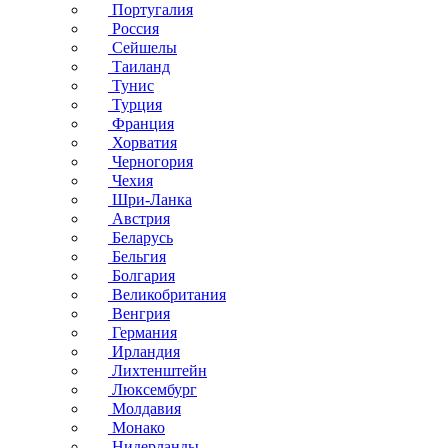
Португалия
Россия
Сейшелы
Таиланд
Тунис
Турция
Франция
Хорватия
Черногория
Чехия
Шри-Ланка
Австрия
Беларусь
Бельгия
Болгария
Великобритания
Венгрия
Германия
Ирландия
Лихтенштейн
Люксембург
Молдавия
Монако
Нидерланды