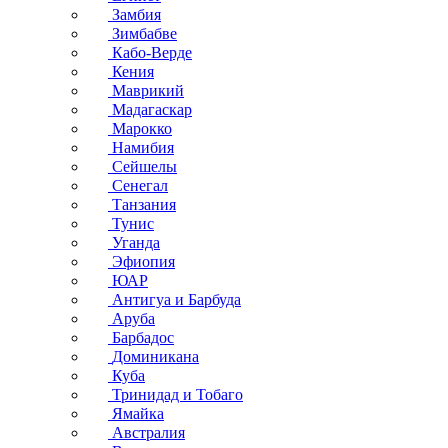
Замбия
Зимбабве
Кабо-Верде
Кения
Маврикий
Мадагаскар
Марокко
Намибия
Сейшелы
Сенегал
Танзания
Тунис
Уганда
Эфиопия
ЮАР
Антигуа и Барбуда
Аруба
Барбадос
Доминикана
Куба
Тринидад и Тобаго
Ямайка
Австралия