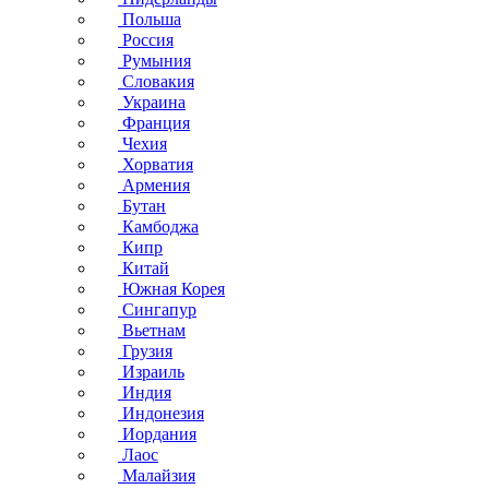
Польша
Россия
Румыния
Словакия
Украина
Франция
Чехия
Хорватия
Армения
Бутан
Камбоджа
Кипр
Китай
Южная Корея
Сингапур
Вьетнам
Грузия
Израиль
Индия
Индонезия
Иордания
Лаос
Малайзия