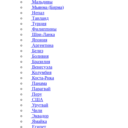
Мальдивы
Мьянма (Бирма)
Непал
Таиланд
Турция
Филиппины
Шри-Ланка
Япония
Аргентина
Белиз
Боливия
Бразилия
Венесуэла
Колумбия
Коста-Рика
Панама
Парагвай
Перу
США
Уругвай
Чили
Эквадор
Ямайка
Египет