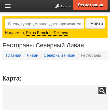
Регистрация
Войти
Toggle
navigation
Search
Найти
Например,
Rixos Premium Tekirova
Рестораны Северный Ливан
Главная
Ливан
Северный Ливан
Рестораны
Карта: