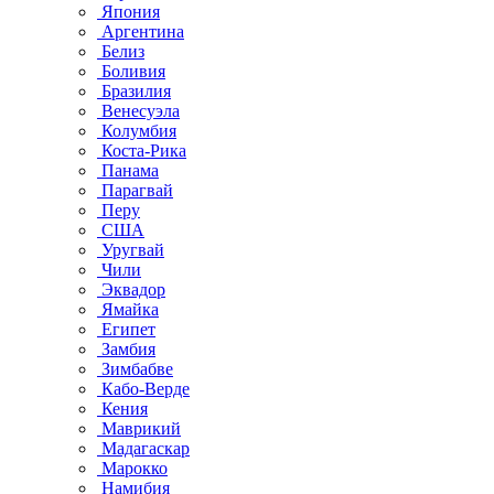
Япония
Аргентина
Белиз
Боливия
Бразилия
Венесуэла
Колумбия
Коста-Рика
Панама
Парагвай
Перу
США
Уругвай
Чили
Эквадор
Ямайка
Египет
Замбия
Зимбабве
Кабо-Верде
Кения
Маврикий
Мадагаскар
Марокко
Намибия