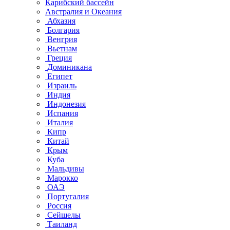
Карибский бассейн
Австралия и Океания
Абхазия
Болгария
Венгрия
Вьетнам
Греция
Доминикана
Египет
Израиль
Индия
Индонезия
Испания
Италия
Кипр
Китай
Крым
Куба
Мальдивы
Марокко
ОАЭ
Португалия
Россия
Сейшелы
Таиланд