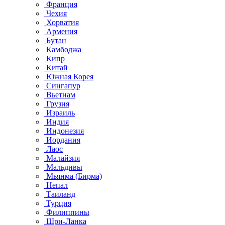
Франция
Чехия
Хорватия
Армения
Бутан
Камбоджа
Кипр
Китай
Южная Корея
Сингапур
Вьетнам
Грузия
Израиль
Индия
Индонезия
Иордания
Лаос
Малайзия
Мальдивы
Мьянма (Бирма)
Непал
Таиланд
Турция
Филиппины
Шри-Ланка