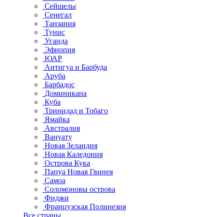
Сейшелы
Сенегал
Танзания
Тунис
Уганда
Эфиопия
ЮАР
Антигуа и Барбуда
Аруба
Барбадос
Доминикана
Куба
Тринидад и Тобаго
Ямайка
Австралия
Вануату
Новая Зеландия
Новая Каледония
Острова Кука
Папуа Новая Гвинея
Самоа
Соломоновы острова
Фиджи
Французская Полинезия
Все страны