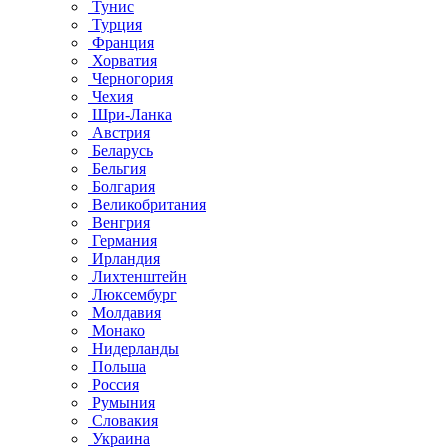
Тунис
Турция
Франция
Хорватия
Черногория
Чехия
Шри-Ланка
Австрия
Беларусь
Бельгия
Болгария
Великобритания
Венгрия
Германия
Ирландия
Лихтенштейн
Люксембург
Молдавия
Монако
Нидерланды
Польша
Россия
Румыния
Словакия
Украина