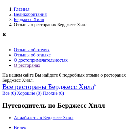
Главная
Великобритания
Берджесс Хилл
Отзывы о ресторанах Берджесс Хилл
✖
Отзывы об отелях
Отзывы об отдыхе
О достопримечательностях
О ресторанах
На нашем сайте Вы найдете
0
подробных отзыва о ресторанах
Берджесс Хилл.
Все рестораны Берджесс Хилл
0
Все
(0)
Хорошие
(0)
Плохие
(0)
Путеводитель по Берджесс Хилл
Авиабилеты в Берджесс Хилл
Видео