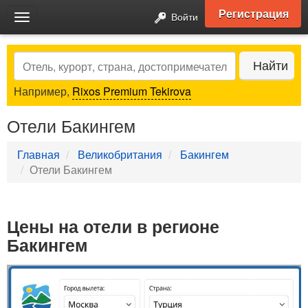
Регистрация
Войти
Toggle
navigation
Search
Найти
Например,
Rixos Premium Tekirova
Отели Бакингем
Главная
Великобритания
Бакингем
Отели Бакингем
Цены на отели в регионе
Бакингем