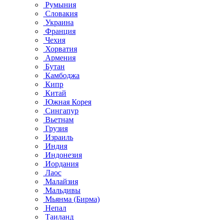
Румыния
Словакия
Украина
Франция
Чехия
Хорватия
Армения
Бутан
Камбоджа
Кипр
Китай
Южная Корея
Сингапур
Вьетнам
Грузия
Израиль
Индия
Индонезия
Иордания
Лаос
Малайзия
Мальдивы
Мьянма (Бирма)
Непал
Таиланд