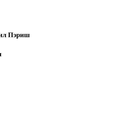
вил Пэриш
ш