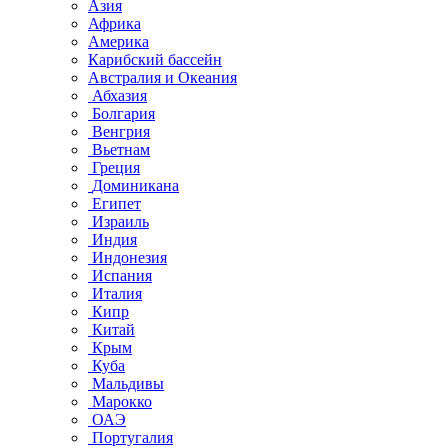
Азия
Африка
Америка
Карибский бассейн
Австралия и Океания
Абхазия
Болгария
Венгрия
Вьетнам
Греция
Доминикана
Египет
Израиль
Индия
Индонезия
Испания
Италия
Кипр
Китай
Крым
Куба
Мальдивы
Марокко
ОАЭ
Португалия