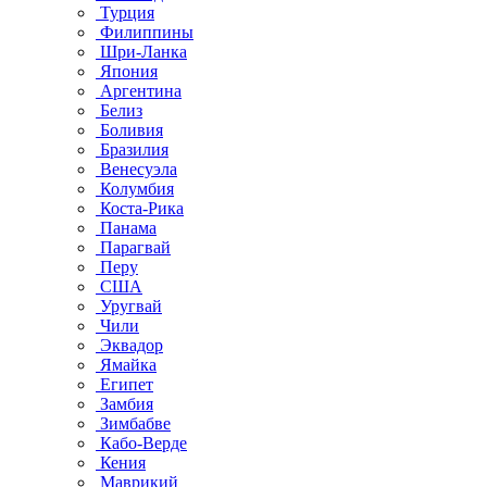
Турция
Филиппины
Шри-Ланка
Япония
Аргентина
Белиз
Боливия
Бразилия
Венесуэла
Колумбия
Коста-Рика
Панама
Парагвай
Перу
США
Уругвай
Чили
Эквадор
Ямайка
Египет
Замбия
Зимбабве
Кабо-Верде
Кения
Маврикий