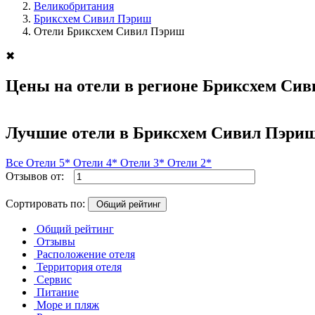
Великобритания
Бриксхем Сивил Пэриш
Отели Бриксхем Сивил Пэриш
✖
Цены на отели в регионе Бриксхем Си
Лучшие отели в Бриксхем Сивил Пэри
Все
Отели 5*
Отели 4*
Отели 3*
Отели 2*
Отзывов от:
Сортировать по:
Общий рейтинг
Общий рейтинг
Отзывы
Расположение отеля
Территория отеля
Сервис
Питание
Море и пляж