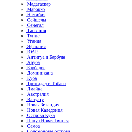
Мадагаскар
Марокко
Намибия
Сейшелы
Сенегал
Танзания
Тунис
Уганда
Эфиопия
ЮАР
Антигуа и Барбуда
Аруба
Барбадос
Доминикана
Куба
Тринидад и Тобаго
Ямайка
Австралия
Вануату
Новая Зеландия
Новая Каледония
Острова Кука
Папуа Новая Гвинея
Самоа
Соломоновы острова