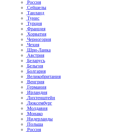
Россия
Сейшелы
Таиланд
Тунис
Турция
Франция
Хорватия
Черногория
Чехия
Шри-Ланка
Австрия
Беларусь
Бельгия
Болгария
Великобритания
Венгрия
Германия
Ирландия
Лихтенштейн
Люксембург
Молдавия
Монако
Нидерланды
Польша
Россия