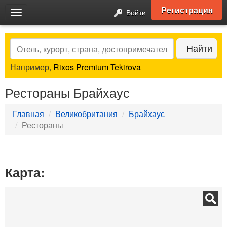
Регистрация
Войти
Toggle
navigation
Search
Найти
Например,
Rixos Premium Tekirova
Рестораны Брайхаус
Главная
Великобритания
Брайхаус
Рестораны
Карта: