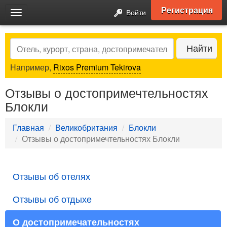
Регистрация
Войти
Toggle
navigation
Search
Найти
Например,
Rixos Premium Tekirova
Отзывы о достопримечтельностях
Блокли
Главная
Великобритания
Блокли
Отзывы о достопримечтельностях Блокли
Отзывы об отелях
Отзывы об отдыхе
О достопримечательностях