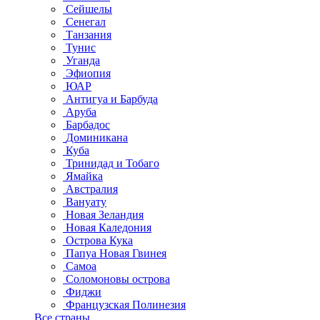
Сейшелы
Сенегал
Танзания
Тунис
Уганда
Эфиопия
ЮАР
Антигуа и Барбуда
Аруба
Барбадос
Доминикана
Куба
Тринидад и Тобаго
Ямайка
Австралия
Вануату
Новая Зеландия
Новая Каледония
Острова Кука
Папуа Новая Гвинея
Самоа
Соломоновы острова
Фиджи
Французская Полинезия
Все страны