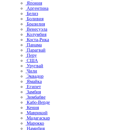
Япония
Аргентина
Белиз
Боливия
Бразилия
Венесуэла
Колумбия
Коста-Рика
Панама
Парагвай
Перу
США
Уругвай
Чили
Эквадор
Ямайка
Египет
Замбия
Зимбабве
Кабо-Верде
Кения
Маврикий
Мадагаскар
Марокко
Намибия