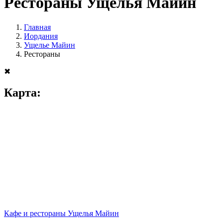
Рестораны Ущелья Майин
Главная
Иордания
Ущелье Майин
Рестораны
✖
Карта:
Кафе и рестораны Ущелья Майин