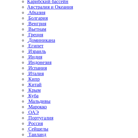
Карибский бассейн
Австралия и Океания
Абхазия
Болгария
Венгрия
Вьетнам
Греция
Доминикана
Египет
Израиль
Индия
Индонезия
Испания
Италия
Кипр
Китай
Крым
Куба
Мальдивы
Марокко
ОАЭ
Португалия
Россия
Сейшелы
Таиланд