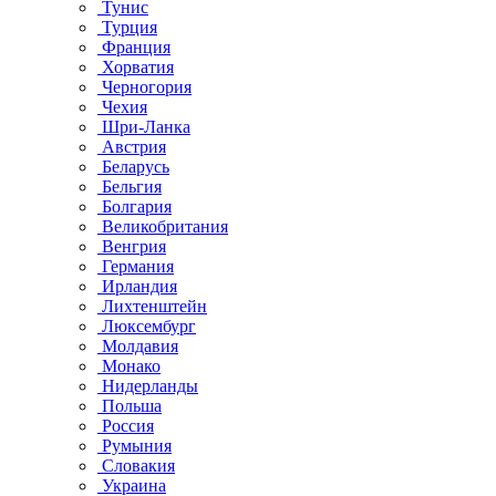
Тунис
Турция
Франция
Хорватия
Черногория
Чехия
Шри-Ланка
Австрия
Беларусь
Бельгия
Болгария
Великобритания
Венгрия
Германия
Ирландия
Лихтенштейн
Люксембург
Молдавия
Монако
Нидерланды
Польша
Россия
Румыния
Словакия
Украина