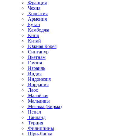
Франция
Чехия
Хорватия
Армения
Бутан
Камбоджа
Кипр
Китай
Южная Корея
Сингапур
Вьетнам
Грузия
Израиль
Индия
Индонезия
Иордания
Лаос
Малайзия
Мальдивы
Мьянма (Бирма)
Непал
Таиланд
Турция
Филиппины
Шри-Ланка