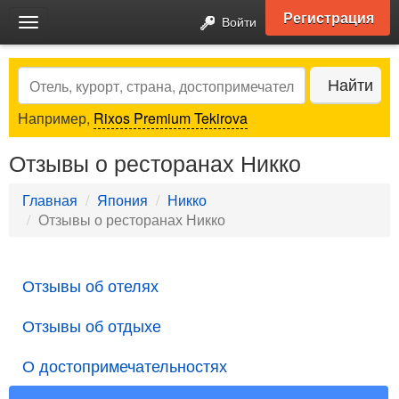
Регистрация
Войти
Toggle
navigation
Search
Найти
Например,
Rixos Premium Tekirova
Отзывы о ресторанах Никко
Главная
Япония
Никко
Отзывы о ресторанах Никко
Отзывы об отелях
Отзывы об отдыхе
О достопримечательностях