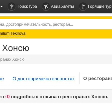
Поиск тура
Авиабилеты
Горящие ту
mium Tekirova
х Хонсю
оранах Хонсю
О ресторан
хе
О достопримечательностях
ете
0
подробных отзыва о ресторанах Хонсю.