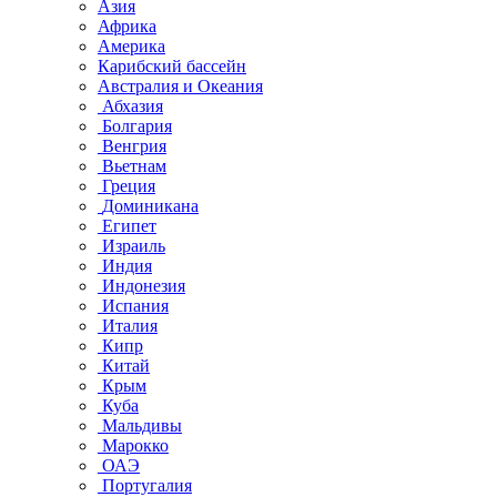
Азия
Африка
Америка
Карибский бассейн
Австралия и Океания
Абхазия
Болгария
Венгрия
Вьетнам
Греция
Доминикана
Египет
Израиль
Индия
Индонезия
Испания
Италия
Кипр
Китай
Крым
Куба
Мальдивы
Марокко
ОАЭ
Португалия