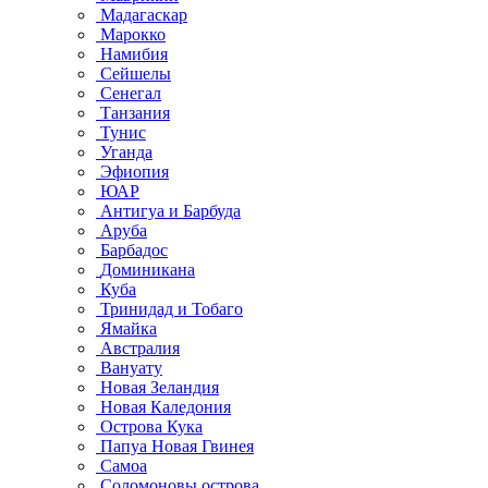
Мадагаскар
Марокко
Намибия
Сейшелы
Сенегал
Танзания
Тунис
Уганда
Эфиопия
ЮАР
Антигуа и Барбуда
Аруба
Барбадос
Доминикана
Куба
Тринидад и Тобаго
Ямайка
Австралия
Вануату
Новая Зеландия
Новая Каледония
Острова Кука
Папуа Новая Гвинея
Самоа
Соломоновы острова