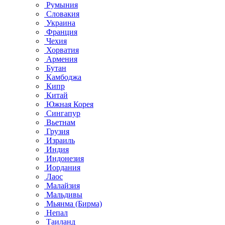
Румыния
Словакия
Украина
Франция
Чехия
Хорватия
Армения
Бутан
Камбоджа
Кипр
Китай
Южная Корея
Сингапур
Вьетнам
Грузия
Израиль
Индия
Индонезия
Иордания
Лаос
Малайзия
Мальдивы
Мьянма (Бирма)
Непал
Таиланд