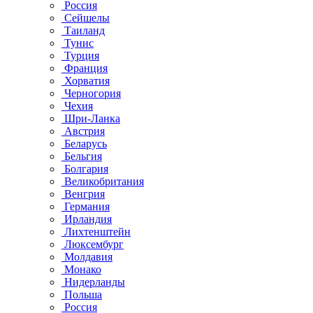
Россия
Сейшелы
Таиланд
Тунис
Турция
Франция
Хорватия
Черногория
Чехия
Шри-Ланка
Австрия
Беларусь
Бельгия
Болгария
Великобритания
Венгрия
Германия
Ирландия
Лихтенштейн
Люксембург
Молдавия
Монако
Нидерланды
Польша
Россия