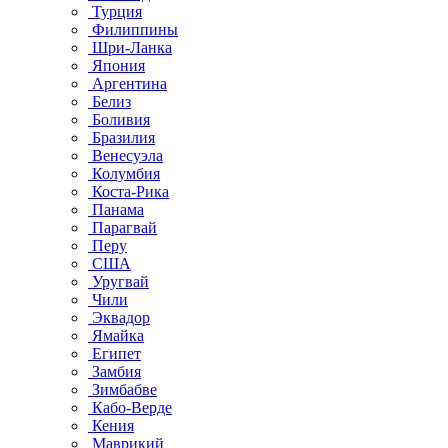
Турция
Филиппины
Шри-Ланка
Япония
Аргентина
Белиз
Боливия
Бразилия
Венесуэла
Колумбия
Коста-Рика
Панама
Парагвай
Перу
США
Уругвай
Чили
Эквадор
Ямайка
Египет
Замбия
Зимбабве
Кабо-Верде
Кения
Маврикий