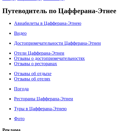
Путеводитель по Цафферана-Этнее
Авиабилеты в Цафферана-Этнею
Видео
Достопримечательности Цафферана-Этнеи
Отели Цафферана-Этнеи
Отзывы о достопримечательностях
Отзывы о ресторанах
Отзывы об отдыхе
Отзывы об отелях
Погода
Рестораны Цафферана-Этнеи
Туры в Цафферана-Этнею
Фото
Реклама