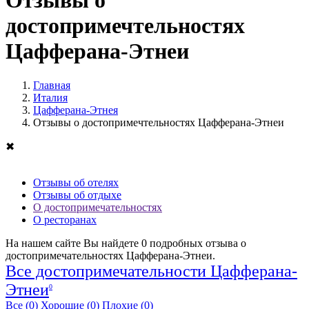
Отзывы о
достопримечтельностях
Цафферана-Этнеи
Главная
Италия
Цафферана-Этнея
Отзывы о достопримечтельностях Цафферана-Этнеи
✖
Отзывы об отелях
Отзывы об отдыхе
О достопримечательностях
О ресторанах
На нашем сайте Вы найдете
0
подробных отзыва о
достопримечательностях Цафферана-Этнеи.
Все достопримечательности Цафферана-
Этнеи
0
Все
(0)
Хорошие
(0)
Плохие
(0)