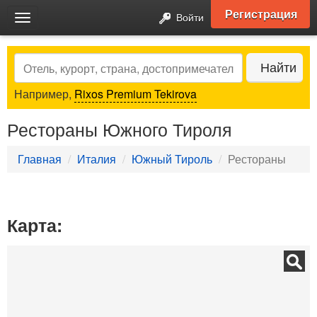
Регистрация
Войти
Toggle
navigation
Search
Найти
Например,
Rixos Premium Tekirova
Рестораны Южного Тироля
Главная
Италия
Южный Тироль
Рестораны
Карта: