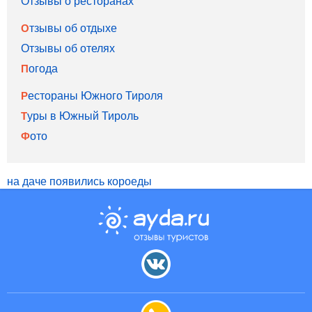
Отзывы о ресторанах
Отзывы об отдыхе
Отзывы об отелях
Погода
Рестораны Южного Тироля
Туры в Южный Тироль
Фото
на даче появились короеды