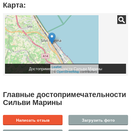
Карта:
Leaflet
Достопримечательности Сильви Марины
| ©
OpenStreetMap
contributors
Главные достопримечательности
Сильви Марины
Написать отзыв
Загрузить фото