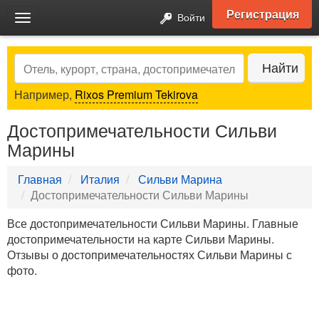
Регистрация
Войти
Toggle
navigation
Search
Найти
Например,
Rixos Premium Tekirova
Достопримечательности Сильви
Марины
Главная
Италия
Сильви Марина
Достопримечательности Сильви Марины
Все достопримечательности Сильви Марины. Главные
достопримечательности на карте Сильви Марины.
Отзывы о достопримечательностях Сильви Марины с
фото.