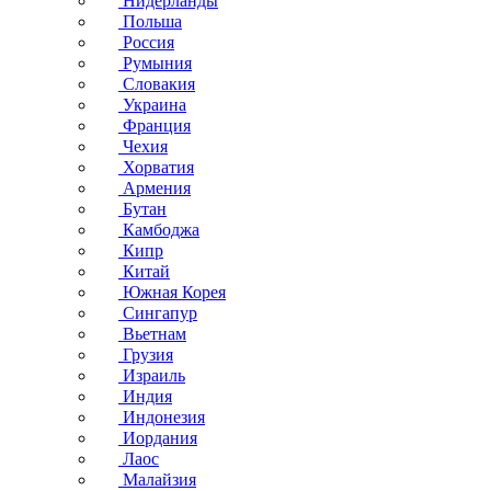
Нидерланды
Польша
Россия
Румыния
Словакия
Украина
Франция
Чехия
Хорватия
Армения
Бутан
Камбоджа
Кипр
Китай
Южная Корея
Сингапур
Вьетнам
Грузия
Израиль
Индия
Индонезия
Иордания
Лаос
Малайзия