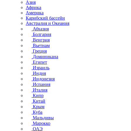
Азия
Африка
Америка
Карибский бассейн
Австралия и Океания
Абхазия
Болгария
Венгрия
Вьетнам
Греция
Доминикана
Египет
Израиль
Индия
Индонезия
Испания
Италия
Кипр
Китай
Крым
Куба
Мальдивы
Марокко
ОАЭ