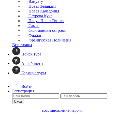
Вануату
Новая Зеландия
Новая Каледония
Острова Кука
Папуа Новая Гвинея
Самоа
Соломоновы острова
Фиджи
Французская Полинезия
Все страны
Поиск тура
Авиабилеты
Горящие туры
Войти
Регистрация
Вход
восстановление пароля