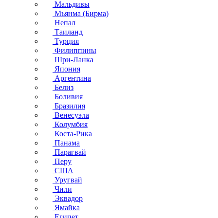
Мальдивы
Мьянма (Бирма)
Непал
Таиланд
Турция
Филиппины
Шри-Ланка
Япония
Аргентина
Белиз
Боливия
Бразилия
Венесуэла
Колумбия
Коста-Рика
Панама
Парагвай
Перу
США
Уругвай
Чили
Эквадор
Ямайка
Египет