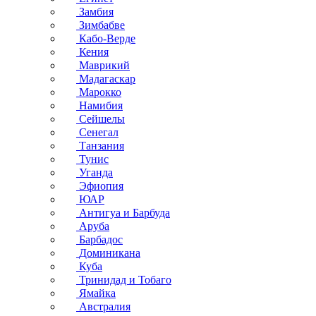
Замбия
Зимбабве
Кабо-Верде
Кения
Маврикий
Мадагаскар
Марокко
Намибия
Сейшелы
Сенегал
Танзания
Тунис
Уганда
Эфиопия
ЮАР
Антигуа и Барбуда
Аруба
Барбадос
Доминикана
Куба
Тринидад и Тобаго
Ямайка
Австралия