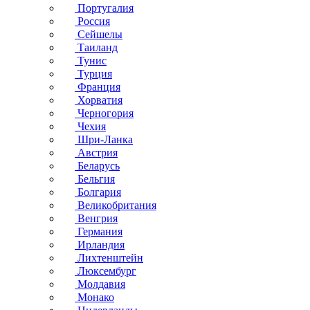
Португалия
Россия
Сейшелы
Таиланд
Тунис
Турция
Франция
Хорватия
Черногория
Чехия
Шри-Ланка
Австрия
Беларусь
Бельгия
Болгария
Великобритания
Венгрия
Германия
Ирландия
Лихтенштейн
Люксембург
Молдавия
Монако