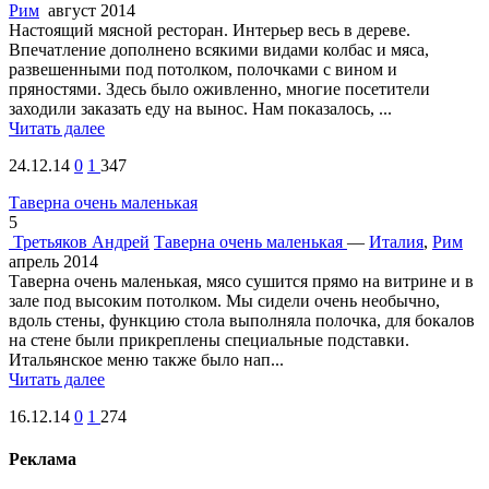
Рим
август 2014
Настоящий мясной ресторан. Интерьер весь в дереве.
Впечатление дополнено всякими видами колбас и мяса,
развешенными под потолком, полочками с вином и
пряностями. Здесь было оживленно, многие посетители
заходили заказать еду на вынос. Нам показалось, ...
Читать далее
24.12.14
0
1
347
Таверна очень маленькая
5
Третьяков Андрей
Таверна очень маленькая
—
Италия
,
Рим
апрель 2014
Таверна очень маленькая, мясо сушится прямо на витрине и в
зале под высоким потолком. Мы сидели очень необычно,
вдоль стены, функцию стола выполняла полочка, для бокалов
на стене были прикреплены специальные подставки.
Итальянское меню также было нап...
Читать далее
16.12.14
0
1
274
Реклама