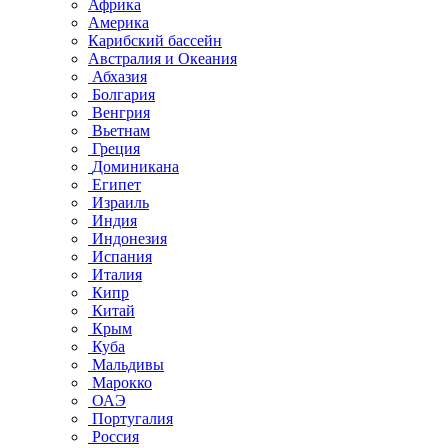
Африка
Америка
Карибский бассейн
Австралия и Океания
Абхазия
Болгария
Венгрия
Вьетнам
Греция
Доминикана
Египет
Израиль
Индия
Индонезия
Испания
Италия
Кипр
Китай
Крым
Куба
Мальдивы
Марокко
ОАЭ
Португалия
Россия