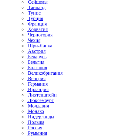
Сейшелы
Таиланд
Тунис
Турция
Франция
Хорватия
Черногория
Чехия
Шри-Ланка
Австрия
Беларусь
Бельгия
Болгария
Великобритания
Венгрия
Германия
Ирландия
Лихтенштейн
Люксембург
Молдавия
Монако
Нидерланды
Польша
Россия
Румыния