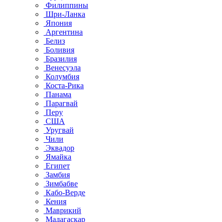
Филиппины
Шри-Ланка
Япония
Аргентина
Белиз
Боливия
Бразилия
Венесуэла
Колумбия
Коста-Рика
Панама
Парагвай
Перу
США
Уругвай
Чили
Эквадор
Ямайка
Египет
Замбия
Зимбабве
Кабо-Верде
Кения
Маврикий
Мадагаскар