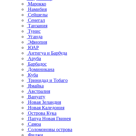
Марокко
Намибия
Сейшелы
Сенегал
Танзания
Тунис
Уганда
Эфиопия
ЮАР
Антигуа и Барбуда
Аруба
Барбадос
Доминикана
Куба
Тринидад и Тобаго
Ямайка
Австралия
Вануату
Новая Зеландия
Новая Каледония
Острова Кука
Папуа Новая Гвинея
Самоа
Соломоновы острова
Фиджи