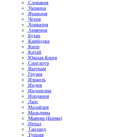
Словакия
Украина
Франция
Чехия
Хорватия
Армения
Бутан
Камбоджа
Кипр
Китай
Южная Корея
Сингапур
Вьетнам
Грузия
Израиль
Индия
Индонезия
Иордания
Лаос
Малайзия
Мальдивы
Мьянма (Бирма)
Непал
Таиланд
Турция