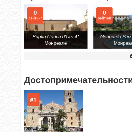
0
0
рейтинг
рейтинг
Baglio Conca d'Oro 4*
Genoardo Park 
Монреале
Монреа
Достопримечательност
#1