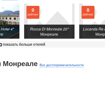
0
0
рейтинг
рейтинг
Hotel 4*
Rocca Di Monreale 20*
Locanda Re 
ле
Монреале
Монр
показать больше отелей
и Монреале
Все достопримечательности