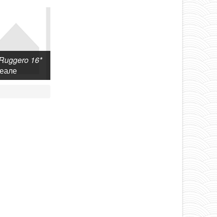
Ruggero 16*
еале