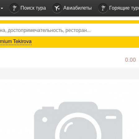
Поиск тура
Авиабилеты
Горящие ту
mium Tekirova
0.00
vious