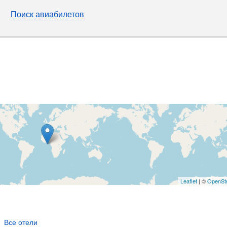
Поиск авиабилетов
Leaflet
| ©
OpenSt
е
Все отели