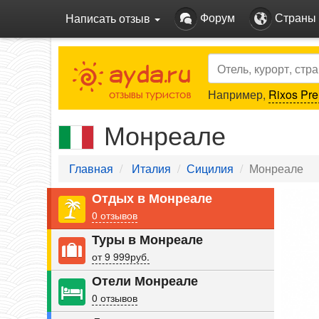
Форум
Страны
Написать отзыв
Search
Например,
Rixos Pre
Монреале
Главная
Италия
Сицилия
Монреале
Pre
Отдых в Монреале
0 отзывов
Туры в Монреале
от 9 999руб.
Отели Монреале
0 отзывов