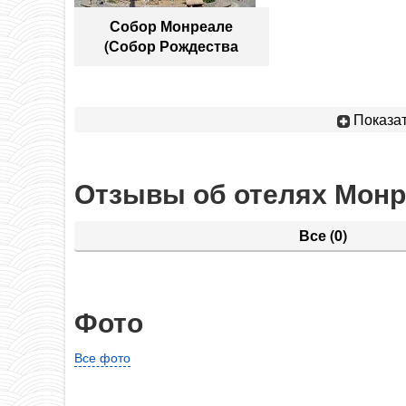
Собор Монреале
(Собор Рождества
Пресвятой
Богородицы)
Показат
Отзывы об отелях Мон
Все
(0)
Фото
Все фото