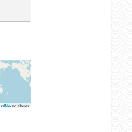
reetMap
contributors