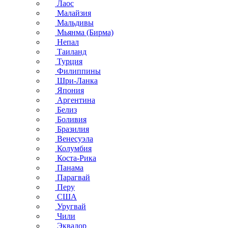
Лаос
Малайзия
Мальдивы
Мьянма (Бирма)
Непал
Таиланд
Турция
Филиппины
Шри-Ланка
Япония
Аргентина
Белиз
Боливия
Бразилия
Венесуэла
Колумбия
Коста-Рика
Панама
Парагвай
Перу
США
Уругвай
Чили
Эквадор