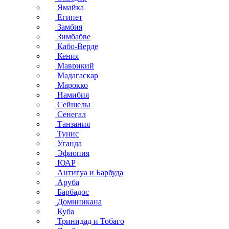
Ямайка
Египет
Замбия
Зимбабве
Кабо-Верде
Кения
Маврикий
Мадагаскар
Марокко
Намибия
Сейшелы
Сенегал
Танзания
Тунис
Уганда
Эфиопия
ЮАР
Антигуа и Барбуда
Аруба
Барбадос
Доминикана
Куба
Тринидад и Тобаго