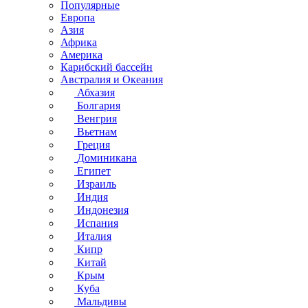
Популярные
Европа
Азия
Африка
Америка
Карибский бассейн
Австралия и Океания
Абхазия
Болгария
Венгрия
Вьетнам
Греция
Доминикана
Египет
Израиль
Индия
Индонезия
Испания
Италия
Кипр
Китай
Крым
Куба
Мальдивы