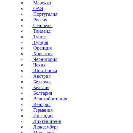
Марокко
ОАЭ
Португалия
Россия
Сейшелы
Таиланд
Тунис
Турция
Франция
Хорватия
Черногория
Чехия
Шри-Ланка
Австрия
Беларусь
Бельгия
Болгария
Великобритания
Венгрия
Германия
Ирландия
Лихтенштейн
Люксембург
Молдавия