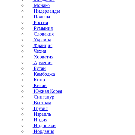
Монако
Нидерланды
Польша
Россия
Румыния
Словакия
Украина
Франция
Чехия
Хорватия
Армения
Бутан
Камбоджа
Кипр
Китай
Южная Корея
Сингапур
Вьетнам
Грузия
Израиль
Индия
Индонезия
Иордания