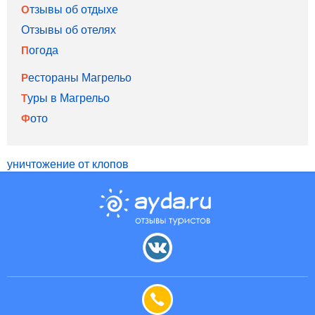
Отзывы об отдыхе
Отзывы об отелях
Погода
Рестораны Магрельо
Туры в Магрельо
Фото
уничтожение от клопов