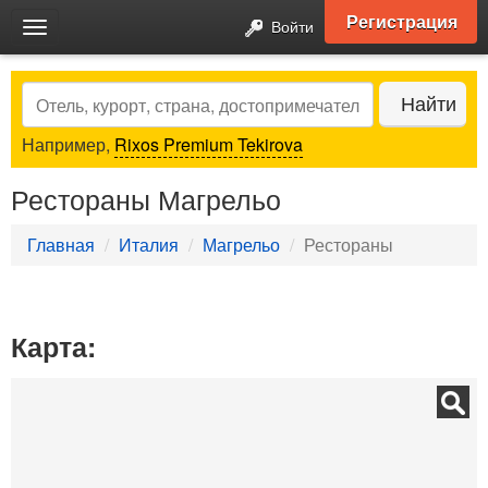
Регистрация
Войти
Toggle
navigation
Search
Найти
Например,
Rixos Premium Tekirova
Рестораны Магрельо
Главная
Италия
Магрельо
Рестораны
Карта: