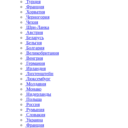
Турция
Франция
Хорватия
Черногория
Чехия
Шри-Ланка
Австрия
Беларусь
Бельгия
Болгария
Великобритания
Венгрия
Германия
Ирландия
Лихтенштейн
Люксембург
Молдавия
Монако
Нидерланды
Польша
Россия
Румыния
Словакия
Украина
Франция