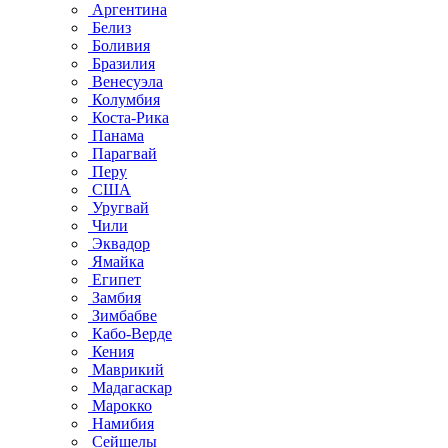
Аргентина
Белиз
Боливия
Бразилия
Венесуэла
Колумбия
Коста-Рика
Панама
Парагвай
Перу
США
Уругвай
Чили
Эквадор
Ямайка
Египет
Замбия
Зимбабве
Кабо-Верде
Кения
Маврикий
Мадагаскар
Марокко
Намибия
Сейшелы