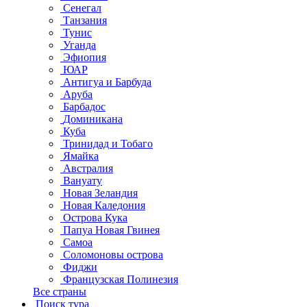
Сенегал
Танзания
Тунис
Уганда
Эфиопия
ЮАР
Антигуа и Барбуда
Аруба
Барбадос
Доминикана
Куба
Тринидад и Тобаго
Ямайка
Австралия
Вануату
Новая Зеландия
Новая Каледония
Острова Кука
Папуа Новая Гвинея
Самоа
Соломоновы острова
Фиджи
Французская Полинезия
Все страны
Поиск тура