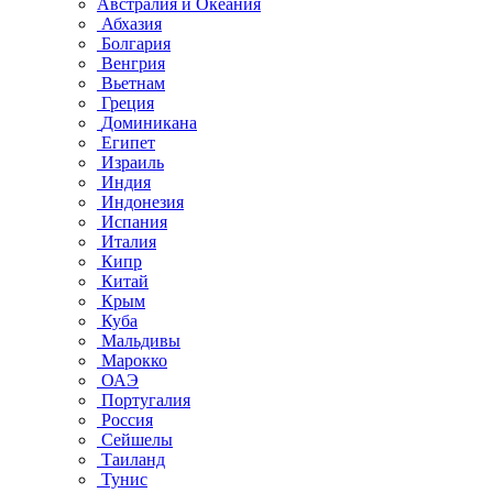
Австралия и Океания
Абхазия
Болгария
Венгрия
Вьетнам
Греция
Доминикана
Египет
Израиль
Индия
Индонезия
Испания
Италия
Кипр
Китай
Крым
Куба
Мальдивы
Марокко
ОАЭ
Португалия
Россия
Сейшелы
Таиланд
Тунис