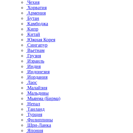
Чехия
Хорватия
Армения
Бутан
Камбоджа
Кипр
Китай
Южная Корея
Сингапур
Вьетнам
Грузия
Израиль
Индия
Индонезия
Иордания
Лаос
Малайзия
Мальдивы
Мьянма (Бирма)
Непал
Таиланд
Турция
Филиппины
Шри-Ланка
Япония