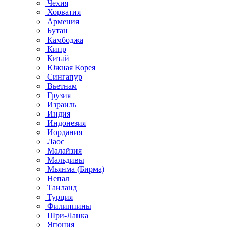
Чехия
Хорватия
Армения
Бутан
Камбоджа
Кипр
Китай
Южная Корея
Сингапур
Вьетнам
Грузия
Израиль
Индия
Индонезия
Иордания
Лаос
Малайзия
Мальдивы
Мьянма (Бирма)
Непал
Таиланд
Турция
Филиппины
Шри-Ланка
Япония