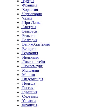
Турция
Франция
Хорватия
Черногория
Чехия
Шри-Ланка
Австрия
Беларусь
Бельгия
Болгария
Великобритания
Венгрия
Германия
Ирландия
Лихтенштейн
Люксембург
Молдавия
Монако
Нидерланды
Польша
Россия
Румыния
Словакия
Украина
Франция