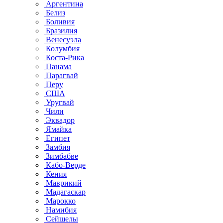
Аргентина
Белиз
Боливия
Бразилия
Венесуэла
Колумбия
Коста-Рика
Панама
Парагвай
Перу
США
Уругвай
Чили
Эквадор
Ямайка
Египет
Замбия
Зимбабве
Кабо-Верде
Кения
Маврикий
Мадагаскар
Марокко
Намибия
Сейшелы