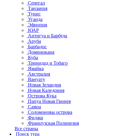
Сенегал
Танзания
Тунис
Уганда
Эфиопия
ЮАР
Антигуа и Барбуда
Аруба
Барбадос
Доминикана
Куба
Тринидад и Тобаго
Ямайка
Австралия
Вануату
Новая Зеландия
Новая Каледония
Острова Кука
Папуа Новая Гвинея
Самоа
Соломоновы острова
Фиджи
Французская Полинезия
Все страны
Поиск тура