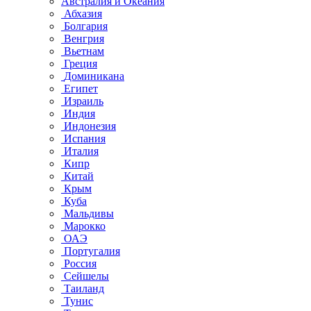
Австралия и Океания
Абхазия
Болгария
Венгрия
Вьетнам
Греция
Доминикана
Египет
Израиль
Индия
Индонезия
Испания
Италия
Кипр
Китай
Крым
Куба
Мальдивы
Марокко
ОАЭ
Португалия
Россия
Сейшелы
Таиланд
Тунис