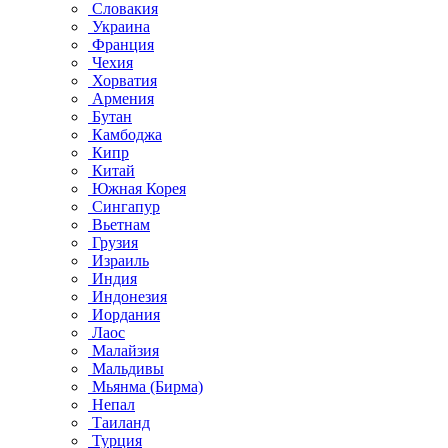
Словакия
Украина
Франция
Чехия
Хорватия
Армения
Бутан
Камбоджа
Кипр
Китай
Южная Корея
Сингапур
Вьетнам
Грузия
Израиль
Индия
Индонезия
Иордания
Лаос
Малайзия
Мальдивы
Мьянма (Бирма)
Непал
Таиланд
Турция