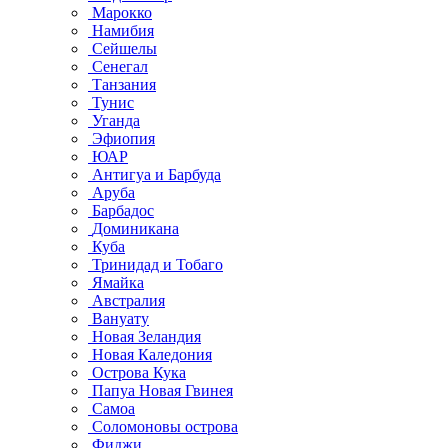
Марокко
Намибия
Сейшелы
Сенегал
Танзания
Тунис
Уганда
Эфиопия
ЮАР
Антигуа и Барбуда
Аруба
Барбадос
Доминикана
Куба
Тринидад и Тобаго
Ямайка
Австралия
Вануату
Новая Зеландия
Новая Каледония
Острова Кука
Папуа Новая Гвинея
Самоа
Соломоновы острова
Фиджи