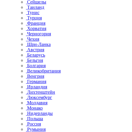
Сейшелы
Таиланд
Тунис
Турция
Франция
Хорватия
Черногория
Чехия
Шри-Ланка
Австрия
Беларусь
Бельгия
Болгария
Великобритания
Венгрия
Германия
Ирландия
Лихтенштейн
Люксембург
Молдавия
Монако
Нидерланды
Польша
Россия
Румыния