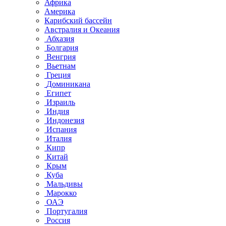
Африка
Америка
Карибский бассейн
Австралия и Океания
Абхазия
Болгария
Венгрия
Вьетнам
Греция
Доминикана
Египет
Израиль
Индия
Индонезия
Испания
Италия
Кипр
Китай
Крым
Куба
Мальдивы
Марокко
ОАЭ
Португалия
Россия