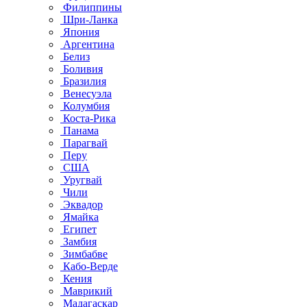
Филиппины
Шри-Ланка
Япония
Аргентина
Белиз
Боливия
Бразилия
Венесуэла
Колумбия
Коста-Рика
Панама
Парагвай
Перу
США
Уругвай
Чили
Эквадор
Ямайка
Египет
Замбия
Зимбабве
Кабо-Верде
Кения
Маврикий
Мадагаскар