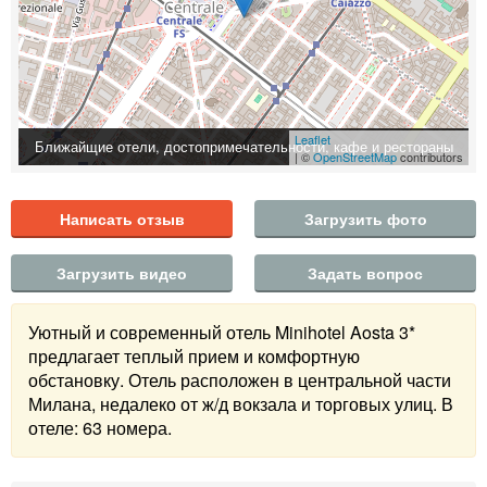
Leaflet
Ближайщие отели, достопримечательности, кафе и рестораны
| ©
OpenStreetMap
contributors
Написать отзыв
Загрузить фото
Загрузить видео
Задать вопрос
Уютный и современный отель Minihotel Aosta 3*
предлагает теплый прием и комфортную
обстановку. Отель расположен в центральной части
Милана, недалеко от ж/д вокзала и торговых улиц. В
отеле: 63 номера.