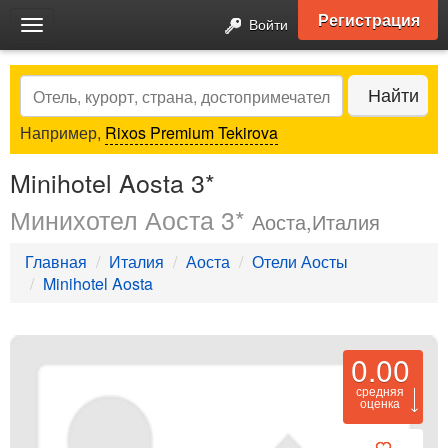
Регистрация
Войти
Toggle
navigation
Search
Найти
Например,
Rixos Premium Tekirova
Minihotel Aosta 3*
Минихотел Аоста 3*
Аоста,Италия
Главная
Италия
Аоста
Отели Аосты
Minihotel Aosta
0.00
средняя
оценка