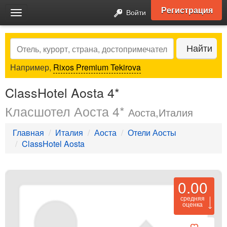
Регистрация
Войти
Toggle
navigation
Search
Найти
Например,
Rixos Premium Tekirova
ClassHotel Aosta 4*
Класшотел Аоста 4*
Аоста,Италия
Главная
Италия
Аоста
Отели Аосты
ClassHotel Aosta
0.00
средняя
оценка