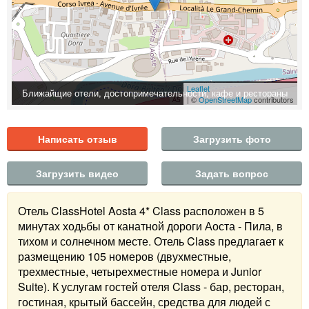
Leaflet
Ближайщие отели, достопримечательности, кафе и рестораны
| ©
OpenStreetMap
contributors
Написать отзыв
Загрузить фото
Загрузить видео
Задать вопрос
Отель ClassHotel Aosta 4* Class расположен в 5
минутах ходьбы от канатной дороги Аоста - Пила, в
тихом и солнечном месте. Отель Class предлагает к
размещению 105 номеров (двухместные,
трехместные, четырехместные номера и Junior
Suite). К услугам гостей отеля Class - бар, ресторан,
гостиная, крытый бассейн, средства для людей с