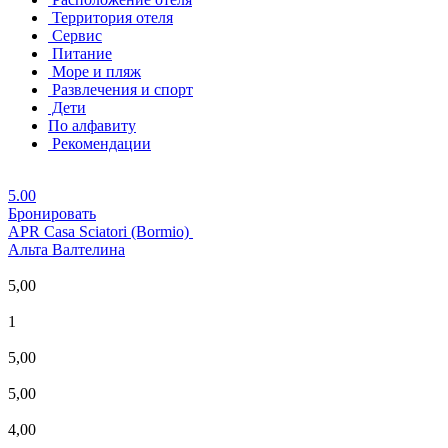
Территория отеля
Сервис
Питание
Море и пляж
Развлечения и спорт
Дети
По алфавиту
Рекомендации
5.00
Бронировать
APR Casa Sciatori (Bormio)
Альта Валтелина
5,00
1
5,00
5,00
4,00