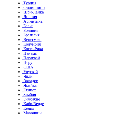
Турция
Филиппины
Шри-Ланка
Япония
Аргентина
Белиз
Боливия
Бразилия
Венесуэла
Колумбия
Коста-Рика
Панама
Парагвай
Перу
США
Уругвай
Чили
Эквадор
Ямайка
Египет
Замбия
Зимбабве
Кабо-Верде
Кения
Маврикий