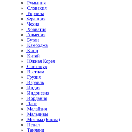
Румыния
Словакия
Украина
Франция
Чехия
Хорватия
Армения
Бутан
Камбоджа
Кипр
Китай
Южная Корея
Сингапур
Вьетнам
Грузия
Израиль
Индия
Индонезия
Иордания
Лаос
Малайзия
Мальдивы
Мьянма (Бирма)
Непал
Таиланд