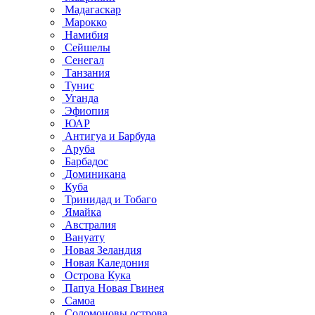
Мадагаскар
Марокко
Намибия
Сейшелы
Сенегал
Танзания
Тунис
Уганда
Эфиопия
ЮАР
Антигуа и Барбуда
Аруба
Барбадос
Доминикана
Куба
Тринидад и Тобаго
Ямайка
Австралия
Вануату
Новая Зеландия
Новая Каледония
Острова Кука
Папуа Новая Гвинея
Самоа
Соломоновы острова