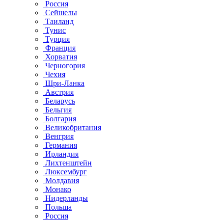
Россия
Сейшелы
Таиланд
Тунис
Турция
Франция
Хорватия
Черногория
Чехия
Шри-Ланка
Австрия
Беларусь
Бельгия
Болгария
Великобритания
Венгрия
Германия
Ирландия
Лихтенштейн
Люксембург
Молдавия
Монако
Нидерланды
Польша
Россия