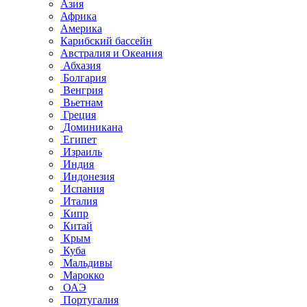
Азия
Африка
Америка
Карибский бассейн
Австралия и Океания
Абхазия
Болгария
Венгрия
Вьетнам
Греция
Доминикана
Египет
Израиль
Индия
Индонезия
Испания
Италия
Кипр
Китай
Крым
Куба
Мальдивы
Марокко
ОАЭ
Португалия